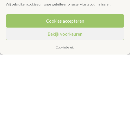
Wij gebruiken cookies om onze website en onze service te optimaliseren.
met takjes verse tuinkruiden en drizzles.
Hieronder een paar voorbeelden ter inspiratie
Cookies accepteren
voor een feestelijk gerecht.
Bekijk voorkeuren
Serveer de Italiaanse klassieker; risotto bianco
met mascarpone, zwarte truffel met gouden
Cookiebeleid
lupine boontjes.
Een fluweel zachte pompoensoep met een paar
krokant gebakken zwarte kikkererwten en
sesamzaad. Geserveerd met een drizzle
korianderolie.
Neem de beluga linzen, zo prachtig en glanzend
dat ze door kunnen gaan voor plantaardige
kaviaar. Beleg boekweitblini’s met gerookte zalm,
schep er belugalinzen op en garneer met een dille
creme fraiche.