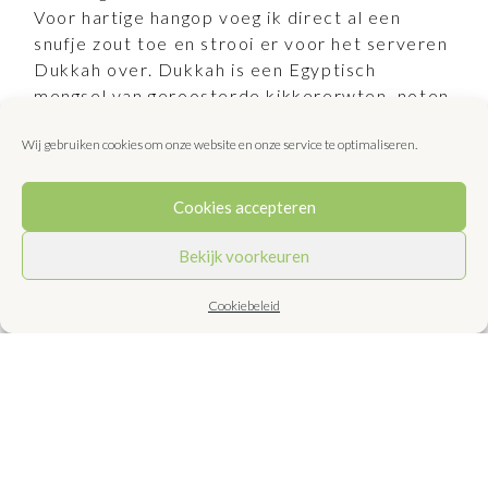
Voor hartige hangop voeg ik direct al een
snufje zout toe en strooi er voor het serveren
Dukkah over. Dukkah is een Egyptisch
mengsel van geroosterde kikkererwten, noten
en specerijen. Zoete hangop maak ik met
Wij gebruiken cookies om onze website en onze service te optimaliseren.
honing en walnoten die ik tegelijk met de
sinaasappelschilletjes en rozenblaadjes
toevoeg. Dukkah kun je zelf maken. Maar
Cookies accepteren
zowel Dukkah als gedroogde rozenblaadjes,
rozenwater en oranjebloesemwater kun je bij
Bekijk voorkeuren
de betere Turkse, Marokkaanse of
Iraanse/Perzische winkels kopen.
Cookiebeleid
4-6 porties
bereidingstijd 5 minuten + een paar uur
wachten
Bereidingswijze