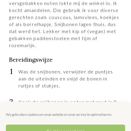
versgebakken noten lokte mij de winkel in. Ik
kocht amandelen. Die gebruik ik voor diverse
gerechten zoals couscous, lamsvlees, koekjes
of als borrelhapje. Snijbonen lagen thuis, dus
dat werd het. Lekker met kip of (vegan) met
gebakken paddenstoelen met tijm of
rozemarijn.
Bereidingswijze
Was de snijbonen, verwijder de puntjes
aan de uiteinden en snijd de bonen in
ruitjes of stukjes.
Kook de snijbonen in water met zout in 8 –
10 minuten beetgaar. Jonge snijbonen zijn
Wij gebruiken cookies om onze website en onze service te optimaliseren.
eerder gaar dan oudere. Giet de bonen af.