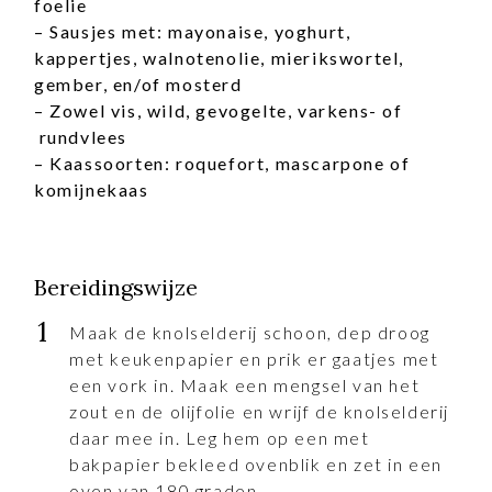
foelie
– Sausjes met: mayonaise, yoghurt,
kappertjes, walnotenolie, mierikswortel,
gember, en/of mosterd
– Zowel vis, wild, gevogelte, varkens- of
rundvlees
– Kaassoorten: roquefort, mascarpone of
komijnekaas
Bereidingswijze
Maak de knolselderij schoon, dep droog
met keukenpapier en prik er gaatjes met
een vork in. Maak een mengsel van het
zout en de olijfolie en wrijf de knolselderij
daar mee in. Leg hem op een met
bakpapier bekleed ovenblik en zet in een
oven van 180 graden.