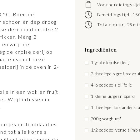
Voorbereidingstij
0 °C. Boen de
Bereidingstijd: 1
r schoon en dep droog
Totale duur: 29mi
selderij rondom elke 2
rikker. Meng 2
 en wrijf de
Ingrediënten
eg de knolselderij op
at en schuif deze
1 grote knolselderij
elderij in de oven in 2-
2 theelepels grof zeezou
4-6 eetlepels olijfolie
olie in een wok en fruit
1 kleine ui, gesnipperd
l. Wrijf intussen in
.
1 theelepel korianderzaa
200g sorghum*
adjes en tijmblaadjes
1/2 eetlepel verse tijmb
nd tot alle korrels
uillon toe en smoor de