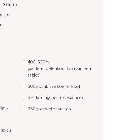
d: 30min
50min
n
400-500ml
paddenstoelenbouillon (van een
t
tablet)
500g panklare boerenkool
3-4 koningsoesterzwammen
djes
250g snoeptomaatjes
laadjes