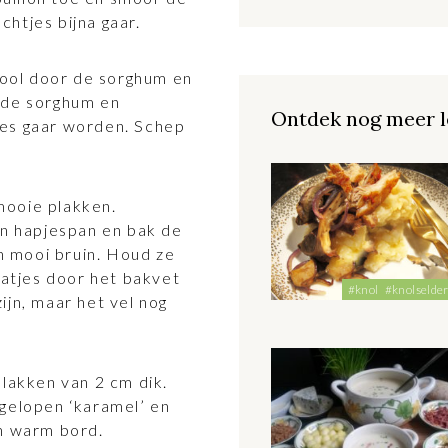
htjes bijna gaar.
ool door de sorghum en
t de sorghum en
Ontdek nog meer l
jes gaar worden. Schep
mooie plakken.
en hapjespan en bak de
 mooi bruin. Houd ze
atjes door het bakvet
#knol
#knolselder
ijn, maar het vel nog
plakken van 2 cm dik.
tgelopen ‘karamel’ en
en warm bord.