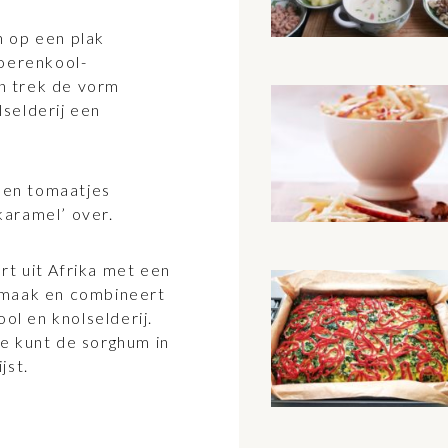
n op een plak
boerenkool-
n trek de vorm
selderij een
 en tomaatjes
karamel’ over.
rt uit Afrika met een
 smaak en combineert
l en knolselderij.
Je kunt de sorghum in
jst.