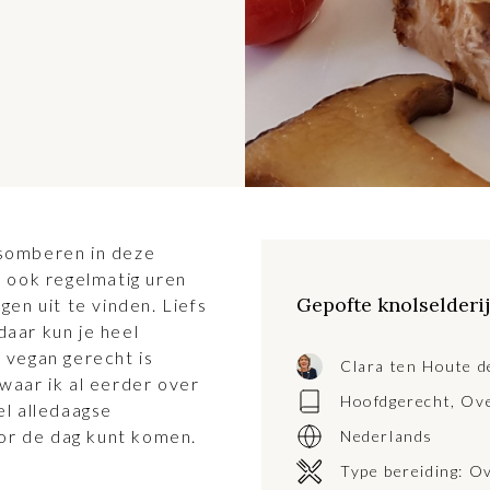
-somberen in deze
n ook regelmatig uren
Gepofte knolselderi
gen uit te vinden. Liefs
aar kun je heel
 vegan gerecht is
Clara ten Houte d
waar ik al eerder over
Hoofdgerecht
,
Ove
el alledaagse
oor de dag kunt komen.
Nederlands
Type bereiding:
O