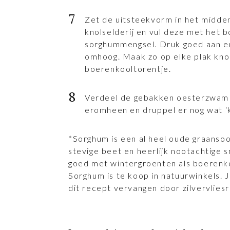
Zet de uitsteekvorm in het midde
knolselderij en vul deze met het 
sorghummengsel. Druk goed aan e
omhoog. Maak zo op elke plak knol
boerenkooltorentje.
Verdeel de gebakken oesterzwam
eromheen en druppel er nog wat ‘
*Sorghum is een al heel oude graansoo
stevige beet en heerlijk nootachtige
goed met wintergroenten als boerenkoo
Sorghum is te koop in natuurwinkels. 
dit recept vervangen door zilvervliesri