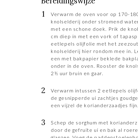
Bereidingswijze
Verwarm de oven voor op 170-18
knolselderij onder stromend wate
met een schone doek. Prik de knol
cm diep in met een vork of tapasp
eetlepels olijfolie met het zeezout
knolselderij hier rondom mee in. L
een met bakpapier beklede bakpla
onder in de oven. Rooster de knols
2½ uur bruin en gaar.
Verwarm intussen 2 eetlepels olijf
de gesnipperde ui zachtjes goudgee
een vijzel de korianderzaadjes fijn
Schep de sorghum met korianderza
door de gefruite ui en bak al roere
glanzen. Voeg de paddenstoelenbo