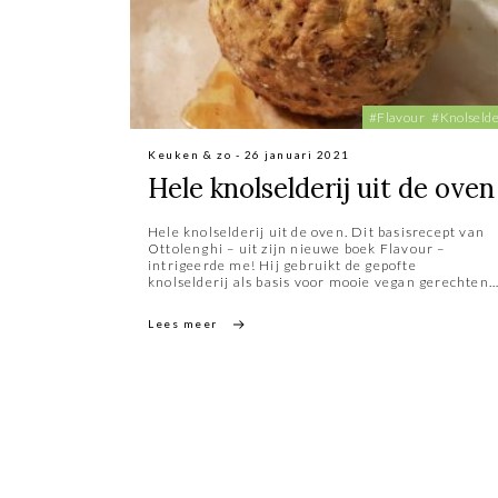
#Flavour
#Knolselde
Keuken & zo - 26 januari 2021
Hele knolselderij uit de oven
Hele knolselderij uit de oven. Dit basisrecept van
Ottolenghi – uit zijn nieuwe boek Flavour –
intrigeerde me! Hij gebruikt de gepofte
knolselderij als basis voor mooie vegan gerechten.
Voordat ik me daaraan waag, wilde ik eerst eens
weten hoe zo’n hele knolselderij zich in de oven
Lees meer
laat omtoveren tot een smaakvolle eyecatcher. En
bovenal hoe de kruidige selderijsmaak zich na zo’n
2½ uur in de oven ontwikkelt. Ook het
roosterproces op zich fascineerde me.