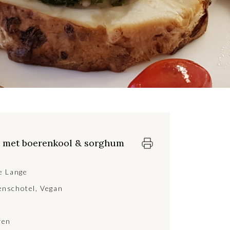
j met boerenkool & sorghum
e Lange
nschotel
,
Vegan
ven