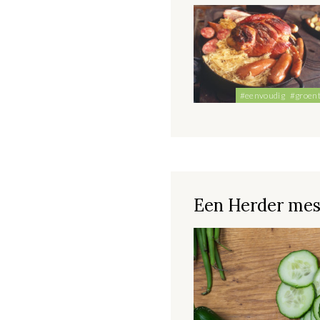
#eenvoudig
#groen
Een Herder mes