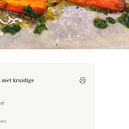
 met kruidige
agt
nds