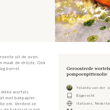
roente uit de oven.
en maak de drizzle. Ook
Geroosterde wortels
dag borrel.
pompoenpittenolie
Yolanda van der J
 dikke wortels
Bijgerecht
at met bakpapier.
lie om. Verdeel ze
Italiaans
,
Nederla
ts de bakplaat in het