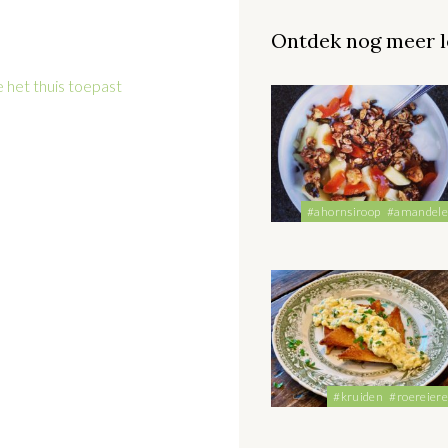
Ontdek nog meer l
 het thuis toepast
#ahornsiroop
#amandel
#kruiden
#roereier