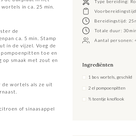
Type bereiding:
Ro
wortels in ca. 25 min.
Voorbereidingstij
Bereidingstijd: 25
oster de
Totale duur: 30mi
enpan ca. 5 min. Stamp
Aantal personen: 
t in de vijzel. Voeg de
de pompoenpitten toe en
eng op smaak met zout en
Ingrediënten
1 bos wortels, geschild
de wortels als ze uit
2 el pompoenpitten
rnaast.
½ teentje knoflook
citroen of sinaasappel