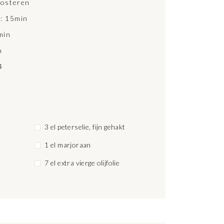
osteren
d: 15min
min
n
4
3 el peterselie, fijn gehakt
1 el marjoraan
7 el extra vierge olijfolie