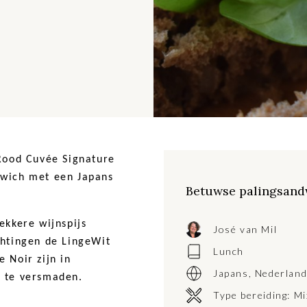
eRood Cuvée Signature
dwich met een Japans
Betuwse palingsand
ekkere wijnspijs
José van Mil
chtingen de LingeWit
Lunch
 Noir zijn in
Japans
,
Nederlan
t te versmaden.
Type bereiding:
Mi