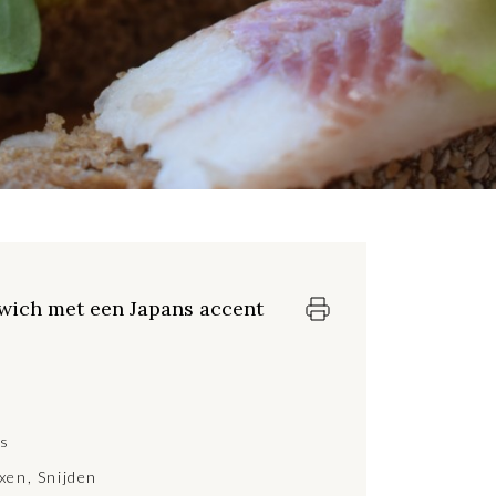
wich met een Japans accent
ds
xen
,
Snijden