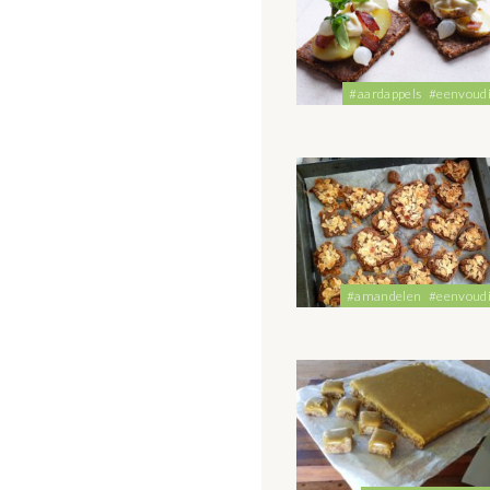
#aardappels
#eenvoud
#amandelen
#eenvoud