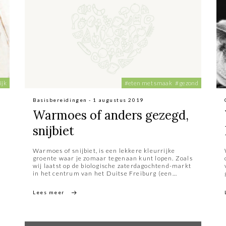
ijk
#eten met smaak
#gezond
Basisbereidingen - 1 augustus 2019
Warmoes of anders gezegd,
snijbiet
n
Warmoes of snijbiet, is een lekkere kleurrijke
groente waar je zomaar tegenaan kunt lopen. Zoals
n
wij laatst op de biologische zaterdagochtend-markt
in het centrum van het Duitse Freiburg (een
absolute aanrader!). De warmoes lag er prachtig
uitgestald op verschillende kramen, we werden er
Lees meer
helemaal vrolijk van. Mijn vriendin had het nooit
eerder gezien. Natuurlijk wilde