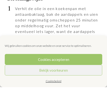
Verhit de olie in een koekenpan met
antiaanbaklaag, bak de aardappels en uien
onder regelmatig omscheppen 25 minuten
op middelhoog vuur. Zet het vuur
eventueel iets lager, want de aardappels
en uien mogen niet kleuren. Schep de
aardappels en uien met een schuimspaan
Wij gebruiken cookies om onze website en onze service te optimaliseren.
uit de olie op een bord. Laat de olie in de
pan.
Cookies accepteren
Klop in een ruime kom de eieren los met
Bekijk voorkeuren
wat zout en peper. Schep de aardappels
en uien door het eimengsel. Verhit de pan
Cookiebeleid
met olie opnieuw en schep het eimengsel
erin. Leg de paprikaringen op het mengsel
en druk ze met een houten lepel erin. Leg
een deksel op de pan en bak de tortilla op