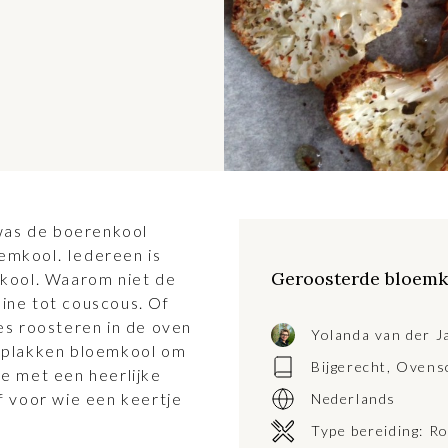
 was de boerenkool
oemkool. Iedereen is
Geroosterde bloemko
mkool. Waarom niet de
ine tot couscous. Of
es roosteren in de oven
Yolanda van der J
e plakken bloemkool om
Bijgerecht
,
Ovens
e met een heerlijke
f voor wie een keertje
Nederlands
Type bereiding:
Ro