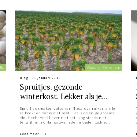
dig
#gezond
#groenten
Blog - 31 januari 2018
Spruitjes, gezonde
winterkost. Lekker als je
ervan houdt
Spruitjes smaken volgens mij zoals ze ruiken als je
ze kookt en dat is niet best. Het is de enige groente
die ik echt veel liever niet eet. Nog steeds niet,
terwijl mijn onlangs overleden moeder toch zo
haar best gedaan heeft mij spruiten te leren eten.
Als aan het begin van de winter de
Lees meer