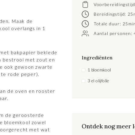
Voorbereidingstij
Bereidingstijd: 25
den. Maak de
Totale duur: 25mi
ool overlangs in 1
Aantal personen: 
 met bakpapier beklede
Ingrediënten
n bestrooi met zout en
n je ook gewoon zwarte
1 bloemkool
kte rode peper).
3 el olijfolie
van de oven en rooster
aar.
om de geroosterde
de bloemkool zowel
Ontdek nog meer l
 voorgerecht met wat