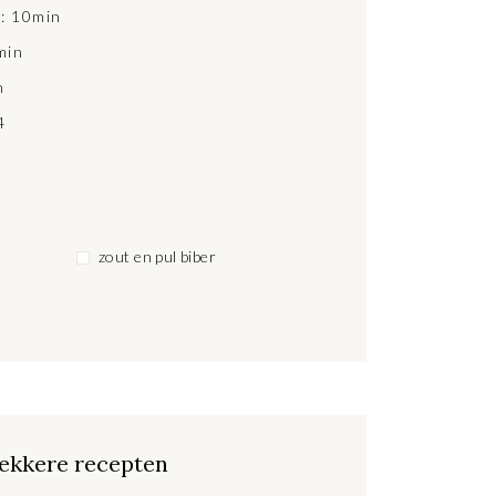
d: 10min
min
n
4
zout en pul biber
ekkere recepten