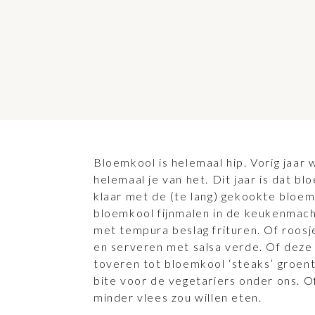
Bloemkool is helemaal hip. Vorig jaar
helemaal je van het. Dit jaar is dat bl
klaar met de (te lang) gekookte bloe
bloemkool fijnmalen in de keukenmach
met tempura beslag frituren. Of roosj
en serveren met salsa verde. Of dez
toveren tot bloemkool ‘steaks’ groent
bite voor de vegetariers onder ons. O
minder vlees zou willen eten.