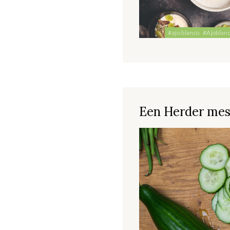
#ajo blanco
#Ajoblan
Een Herder mes