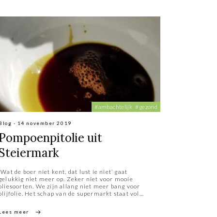
#ambachtelijk
#gezond
Blog - 14 november 2019
Pompoenpitolie uit
Steiermark
‘Wat de boer niet kent, dat lust ie niet’ gaat
gelukkig niet meer op. Zeker niet voor mooie
oliesoorten. We zijn allang niet meer bang voor
olijfolie. Het schap van de supermarkt staat vol
met verschillende variëteiten. Daar vind je
tegenwoordig ook nog spannendere oliesoorten als
Lees meer
walnootolie, hazelnootolie, sesamolie en zelfs