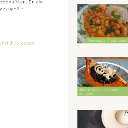
poenpitten. En als
 gevogelte.
#eenvoudig
#hoofdgerec
 het thuis toepast
#beluga linzen
#hokkaido
pompoen