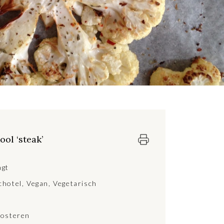
ol ‘steak’
agt
chotel
,
Vegan
,
Vegetarisch
osteren