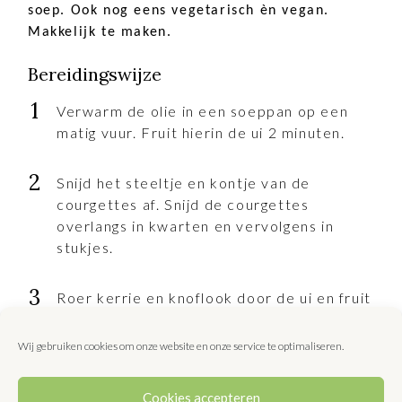
soep. Ook nog eens vegetarisch èn vegan.
Makkelijk te maken.
Bereidingswijze
Verwarm de olie in een soeppan op een
matig vuur. Fruit hierin de ui 2 minuten.
Snijd het steeltje en kontje van de
courgettes af. Snijd de courgettes
overlangs in kwarten en vervolgens in
stukjes.
Roer kerrie en knoflook door de ui en fruit
kort mee.
Wij gebruiken cookies om onze website en onze service te optimaliseren.
Voeg courgettes toe, roer door en schenk
ca. 8 dl bouillon in de pan. Breng aan de
Cookies accepteren