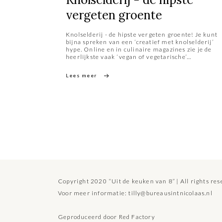
vergeten groente
Knolselderij - de hipste vergeten groente! Je kunt
bijna spreken van een ‘creatief met knolselderij’
hype. Online en in culinaire magazines zie je de
heerlijkste vaak ‘vegan of vegetarische’
knolselderij-creaties langs komen. Die stimuleren
ook mij om weer eens uitgebreid met knolselderij
Lees meer
aan de slag te gaan.
Copyright 2020 “Uit de keuken van 8” | All rights re
Voor meer informatie:
tilly@bureausintnicolaas.nl
Geproduceerd door
Red Factory