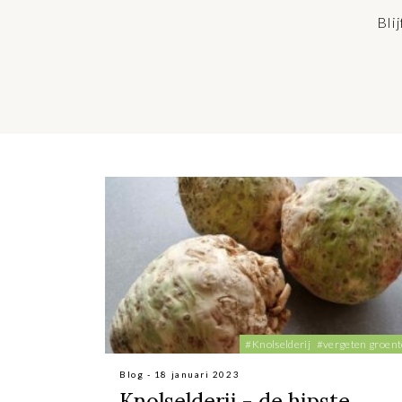
Bli
#Knolselderij
#vergeten groen
Blog - 18 januari 2023
Knolselderij - de hipste