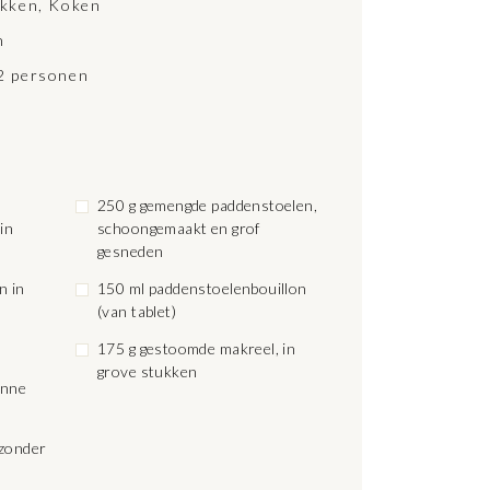
kken
,
Koken
n
 2 personen
250 g gemengde paddenstoelen,
in
schoongemaakt en grof
gesneden
150 ml paddenstoelenbouillon
(van tablet)
175 g gestoomde makreel, in
grove stukken
unne
 zonder