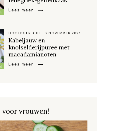
fenegriek-geitenkaas
Lees meer
ek
HOOFDGERECHT - 2 NOVEMBER 2025
Kabeljauw en
knolselderijpuree met
macadamianoten
Lees meer
ht
 voor vrouwen!