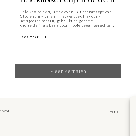
Hele knolselderij uit de oven. Dit basisrecept van
Ottolenghi – uit zijn nieuwe boek Flavour –
intrigeerde me! Hij gebruikt de gepofte
knolselderij als basis voor mooie vegan gerechten.
Voordat ik me daaraan waag, wilde ik eerst eens
weten hoe zo’n hele knolselderij zich in de oven
Lees meer
laat omtoveren tot een smaakvolle eyecatcher. En
bovenal hoe de kruidige selderijsmaak zich na zo’n
2½ uur in de oven ontwikkelt. Ook het
roosterproces op zich fascineerde me.
Meer verhalen
served
Home
Rec