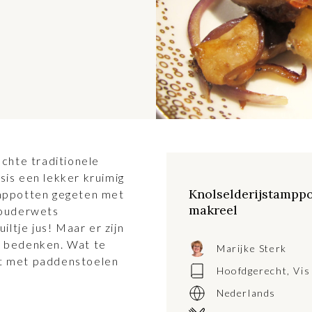
echte traditionele
sis een lekker kruimig
Knolselderijstampp
amppotten gegeten met
makreel
 ouderwets
iltje jus! Maar er zijn
e bedenken. Wat te
Marijke Sterk
t met paddenstoelen
Hoofdgerecht
,
Vis
Nederlands