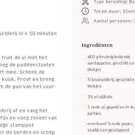
Type bereiding:
Ba
Totale duur: 15mi
Aantal personen:
elderij in ± 10 minuten
Ingrediënten
600 g kruimig kokende
 fruit de ui met het
aardappelen, geschild en 
Voeg de paddenstoelen
blokjes
ort mee. Schenk de
de kook. Proef en breng
½ knolselderij, geschild en in
m de pan van het vuur
blokjes
1½ el olijfolie
1 rode ui, gepeld en in d
derij af en vang het
partjes
fijn en voeg zoveel van
eventueel ¼ rode peper,
uïge stamppot
zaadjes en gesnipperd
er de borden en schep