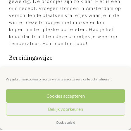
geweldig. De broodjes zijn zo klaar. Het is een
oud recept. Vroeger stonden in Amsterdam op
verschillende plaatsen stalletjes waar je in de
winter deze broodjes met mosselen kon
kopen om ter plekke op te eten. Had je het
koud dan brachten deze broodjes je weer op
temperatuur. Echt comfortfood!
Bereidingswijze
Snij ui in ringen en bak deze in de olie, zo'n
20 minuten, tot de ui licht zoetig wordt.
Wij gebruiken cookies om onze website en onze service te optimaliseren.
Voeg het gekookt mosselvlees toe, warm
Cookies accepteren
het 1 minuut mee.
Bekijk voorkeuren
Strooi rijkelijk gemalen peper erover.
Cookiebeleid