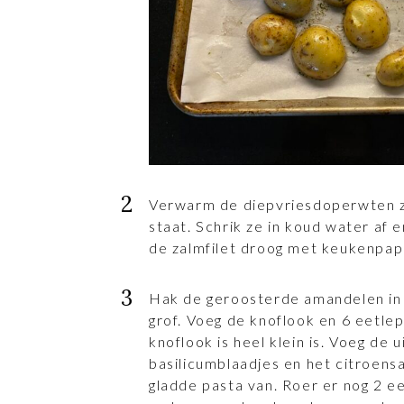
Verwarm de diepvriesdoperwten z
staat. Schrik ze in koud water af e
de zalmfilet droog met keukenpapi
Hak de geroosterde amandelen i
grof. Voeg de knoflook en 6 eetlepe
knoflook is heel klein is. Voeg de
basilicumblaadjes en het citroens
gladde pasta van. Roer er nog 2 eet