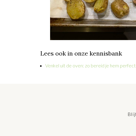
Lees ook in onze kennisbank
Venkel uit de oven: zo bereid je hem perfec
Bli