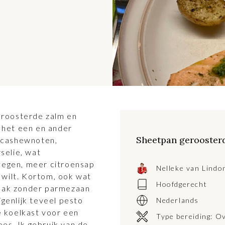
eroosterde zalm en
 het een en ander
Sheetpan gerooster
r cashewnoten,
selie, wat
egen, meer citroensap
Nelleke van Lindo
 wilt. Kortom, ook wat
Hoofdgerecht
smaak zonder parmezaan
eigenlijk teveel pesto
Nederlands
e koelkast voor een
Type bereiding:
O
ees. Ik gebruik van de