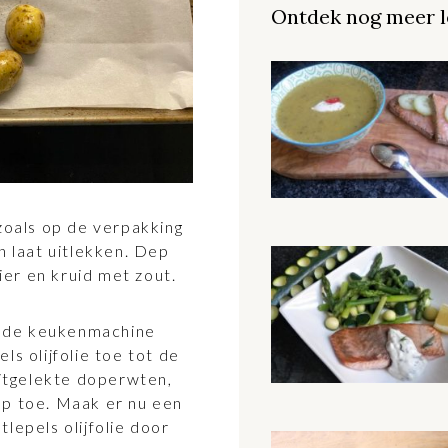
Ontdek nog meer l
oals op de verpakking
n laat uitlekken. Dep
er en kruid met zout.
n de keukenmachine
ls olijfolie toe tot de
 uitgelekte doperwten,
ap toe. Maak er nu een
lepels olijfolie door