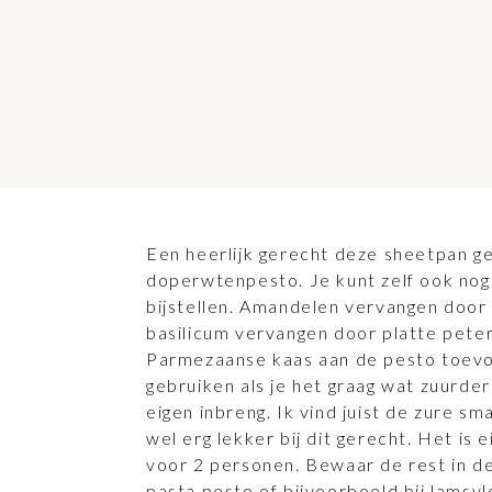
Een heerlijk gerecht deze sheetpan g
doperwtenpesto. Je kunt zelf ook nog
bijstellen. Amandelen vervangen doo
basilicum vervangen door platte peter
Parmezaanse kaas aan de pesto toevo
gebruiken als je het graag wat zuurder
eigen inbreng. Ik vind juist de zure 
wel erg lekker bij dit gerecht. Het is 
voor 2 personen. Bewaar de rest in d
pasta pesto of bijvoorbeeld bij lamsvl