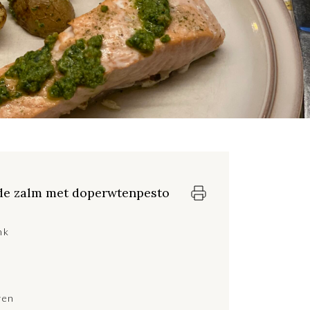
de zalm met doperwtenpesto
nk
ven