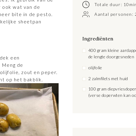
Totale duur: 10mi
r ook wat van de
meer bite in de pesto.
Aantal personen:
kkelijke sheetpan
Ingrediënten
400 gram kleine aardappe
de lengte doorgesneden
edek een
. Meng de
olijfolie
lijfolie, zout en peper.
2 zalmfilets met huid
t op het bakblik.
100 gram diepvriesdope
(verse doperwten kan o