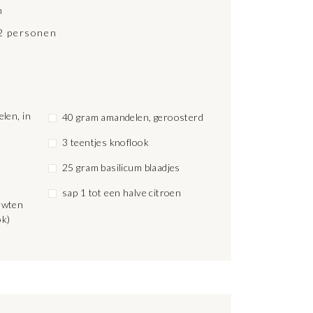
n
 2 personen
len, in
40 gram amandelen, geroosterd
3 teentjes knoflook
25 gram basilicum blaadjes
sap 1 tot een halve citroen
rwten
ok)