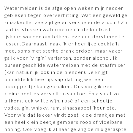
Watermeloen is de afgelopen weken mijn redder
gebleken tegen oververhitting. Wat een geweldige
smaakvolle, veelzijdige en verkoelende vrucht! Zo
laat ik stukken watermeloen in de koelkast
ijskoud worden om telkens even de dorst mee te
lessen.Daarnaast maak ik er heerlijke cocktails
mee, soms met sterke drank erdoor, maar vaker
ga ik voor “virgin” varianten, zonder alcohol. Ik
pureer geschilde watermeloen met de staafmixer
(kan natuurlijk ook in de blender). Je krijgt
onmiddellijk heerlijk sap dat nog wel een
oppeppertje kan gebruiken. Dus voeg ik een
kleine beetjes vers citrussap toe. Én als dat zo
uitkomt ook witte wijn, rosé of een scheutje
vodka, gin, whisky, rum, sinaasappellikeur etc.
Voor wie dat lekker vindt zoet ik de drankjes met
een heel klein beetje gembersiroop of vloeibare
honing. Ook voeg ik al naar gelang de mix geraspte