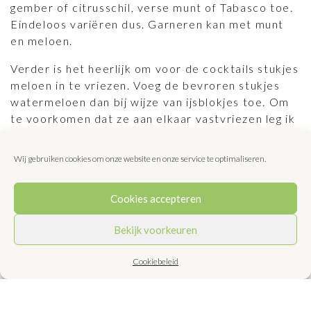
gember of citrusschil, verse munt of Tabasco toe.
Eindeloos variëren dus. Garneren kan met munt
en meloen.
Verder is het heerlijk om voor de cocktails stukjes
meloen in te vriezen. Voeg de bevroren stukjes
watermeloen dan bij wijze van ijsblokjes toe. Om
te voorkomen dat ze aan elkaar vastvriezen leg ik
de stukjes naast elkaar op een plateautje. Als ze
eenmaal bevroren zijn doe ik ze in een
Wij gebruiken cookies om onze website en onze service te optimaliseren.
diepvrieszakje met zo’n zip sluiting die je
makkelijk kunt afsluiten en weer openen. Leuk,
Cookies accepteren
lekker en het verdunt de cocktail niet, wat
gewone ijsblokjes als ze smelten wel doen en dat
Bekijk voorkeuren
is jammer. Stukjes ander fruit kun je ook invriezen
en op dezelfde manier gebruiken. Ook leuk om er
Cookiebeleid
voor het invriezen, spiesjes van te maken en die in
de cocktail te zetten.