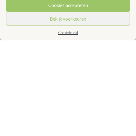
Cookies accepteren
stukken en was ze.
Bekijk voorkeuren
Leg de prei in een laag kokend water met
wat zout en kook ze op een laag vuur in ca.
Cookiebeleid
20 minuten gaar. Afgieten, laten uitlekken
en afkoelen. Lauw-warm zijn ze lekker,
maar koud ook.
Pel en snipper ondertussen de sjalot.
Meng deze in een schaaltje met 1
theelepel mosterd, de azijn, wat peper,
wat zout, ½ theelepel suiker of siroop en
de olie. Proef en breng op smaak met
meer mosterd, siroop, peper en zout.
Meer of minder, het is maar net hoe je het
lekker vindt.