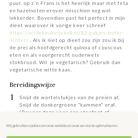
puur, op z’n Frans is het heerlijk maar met feta
en hazelnoten erover misschien nog wel
lekkerder. Bovendien past het perfect in mijn
dieet waarover ik vorige keer schreef
https://uitdekeukenvan8.nl/82-pakjes-boter-
lichter/
. Als ik niet op dieet zou zijn zou ik bij
de prei als hoofdgerecht quinoa of couscous
eten en als voorgerecht ouderwets
stokbrood. Wil je vegetarisch? Gebruik dan
vegetarische witte kaas.
Bereidingswijze
Snijd de wortelstukjes van de preien af.
Snijd de donkergroene “kammen” eraf.
(Bewaar deze voor een stoofpot of
bouillon.)
Wij gebruiken cookies om onze website en onze service te optimaliseren.
Snijd de preistelen vervolgens in 2 of 4