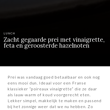
LUNCH
Zacht gegaarde prei met vinaigrette,
feta en geroosterde hazelnoten
Prei was vandaag goed betaalbaar en ook nog
eens mooi dun. Ideaal voor een Franse
klassieker “poireaux vinaigrette” die ze daar
als lauw-warm of koud voorgerecht eten.
Lekker simpel, makkelijk te maken en passend
bij het zonnige weer dat we nu hebben. Zo