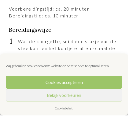
Voorbereidingstijd: ca. 20 minuten
Bereidingstijd: ca. 10 minuten
Bereidingswijze
Was de courgette, snijd een stukje van de
steelkant en het kontje eraf en schaaf de
courgette in de lengte in dunne plakken.
Kook de snijbonen in ruim water met zout
Wij gebruiken cookies om onze website en onze service te optimaliseren.
in ca. 5 minuten beetgaar. Schep ze met
een schuimspaan in koud water. Kook de
Cookies accepteren
sperziebonen in hetzelfde water in ca. 7
minuten beetgaar. Schep ze met een
Bekijk voorkeuren
schuimspaan in koud water. Giet ze af en
spoel ze koud. Laat de bonen goed
Cookiebeleid
uitlekken. Houd het kookwater van de
bonen tegen de kook aan en blancheer de
courgette plakken 3 minuten. Schep ze