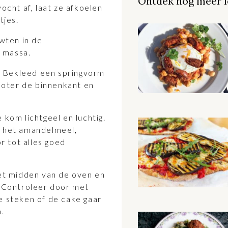
Ontdek nog meer l
ocht af, laat ze afkoelen
tjes.
wten in de
 massa.
. Bekleed een springvorm
oter de binnenkant en
 kom lichtgeel en luchtig.
g het amandelmeel,
 tot alles goed
het midden van de oven en
. Controleer door met
e steken of de cake gaar
n.