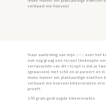
leuke manier om plantaardige eiwitten b
verbaast me hoeveel
Naar aanleiding van mijn
blog
over het k
ook nog graag een recept (beknopte ver
verrassende van dit recept is dat je tw
(gewassen) met schil en al pureert en i
leuke manier om plantaardige eiwitten b
verbaast me hoeveel kikkererwten erin 
proeft.
170 gram gedroogde kikkererwten