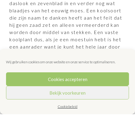
daslook en zevenblad in en verder nog wat
blaadjes van het eeuwig moes. Een koolsoort
die zijn naam te danken heeft aan het feit dat
hij geen zaad zet en alleen vermeerderd kan
worden door middel van stekken. Een vaste
koolplant dus, als je een moestuin hebt is het
een aanrader want je kunt het hele jaar door
zeer smakelijke koolblaadjes plukken van de
plant.
Wij gebruiken cookies om onze website en onze service te optimaliseren.
Hoofdgerecht voor 2 personen
Bereidingstijd: ± 30 minuten
Cookies accepteren
Bereidingswijze
Bekijk voorkeuren
Was alle geplukte blaadjes goed. Snijd het
Cookiebeleid
eeuwig moes in repen van ± 1 cm breed.
Snijd de daslook en het zevenblad in
dunne reepjes, de stelen worden niet
gebruikt. Snijd de look zonder look