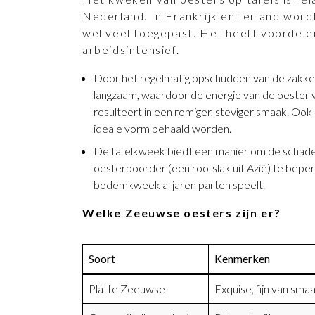
Nederland. In Frankrijk en Ierland word
wel veel toegepast. Het heeft voordele
arbeidsintensief.
Door het regelmatig opschudden van de zakke
langzaam, waardoor de energie van de oester v
resulteert in een romiger, steviger smaak. Oo
ideale vorm behaald worden.
De tafelkweek biedt een manier om de schad
oesterboorder (een roofslak uit Azië) te bep
bodemkweek al jaren parten speelt.
Welke Zeeuwse oesters zijn er?
Soort
Kenmerken
Platte Zeeuwse
Exquise, fijn van sma