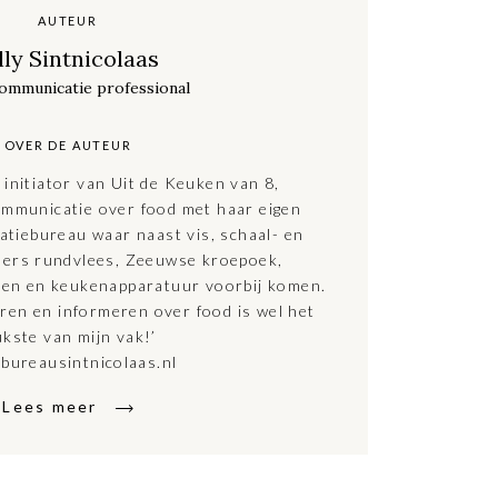
AUTEUR
lly Sintnicolaas
ommunicatie professional
OVER DE AUTEUR
, initiator van Uit de Keuken van 8,
communicatie over food met haar eigen
tiebureau waar naast vis, schaal- en
Iers rundvlees, Zeeuwse kroepoek,
n en keukenapparatuur voorbij komen.
en en informeren over food is wel het
ukste van mijn vak!’
bureausintnicolaas.nl
Lees meer