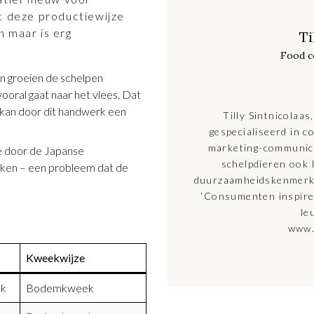
t deze productiewijze
n maar is erg
Ti
Food c
n groeien de schelpen
ooral gaat naar het vlees. Dat
k kan door dit handwerk een
Tilly Sintnicolaas
gespecialiseerd in 
marketing-communica
e door de Japanse
schelpdieren ook 
erken – een probleem dat de
duurzaamheidskenmerke
‘Consumenten inspirer
le
www.
Kweekwijze
ak
Bodemkweek