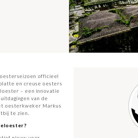
esterseizoen officieel
platte en creuse oesters
loester – een innovatie
 uitdagingen van de
met oesterkweker Markus
bij te zien.
feloester?
atief nieuw voor