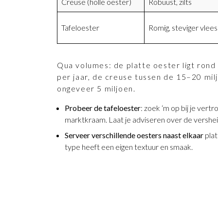
Creuse (holle oester)
Robuust, zilts
Tafeloester
Romig, steviger vlees
Qua volumes: de platte oester ligt rond
per jaar, de creuse tussen de 15–20 mil
ongeveer 5 miljoen.
Probeer de tafeloester
: zoek ‘m op bij je vert
marktkraam. Laat je adviseren over de vershe
Serveer verschillende oesters naast elkaar
plat
type heeft een eigen textuur en smaak.