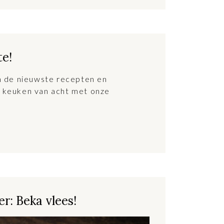
te!
an de nieuwste recepten en
 keuken van acht met onze
r: Beka vlees!