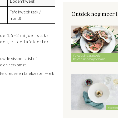
Bodemkweek
Tafelkweek (zak /
Ontdek nog meer l
mand)
 de 1,5–2 miljoen stuks
joen, en de tafeloester
#bloedsinaasappelen
rouwde visspecialist of
#bloedsinaasappelsaus
id en herkomst.
te, creuse en tafeloester — elk
#oeste