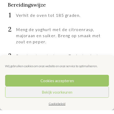
Bereidingswijze
Verhit de oven tot 185 graden.
Meng de yoghurt met de citroenrasp,
majoraan en suiker. Breng op smaak met
zout en peper.
Rooster de walnoten ca. 7 minuten in de
oven tot ze lichtbruin zijn en lekker ruiken.
Wij gebruiken cookies om onze website en onze service te optimaliseren.
Laat afkoelen en hak de helft van de
walnoten fijn.
Cookies accepteren
Snijd de preien in de lengte doormidden
Bekijk voorkeuren
en spoel ze af, maar houd ze wel in vorm.
Leg ze in een enkele laag op een bakblik
Cookiebeleid
en besprenkel met olijfolie en het
citroensap. Bestrooi met zout en peper.