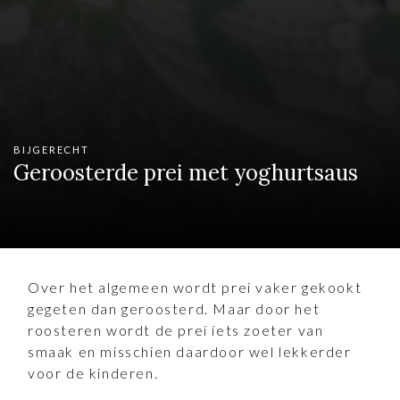
BIJGERECHT
Geroosterde prei met yoghurtsaus
Over het algemeen wordt prei vaker gekookt
gegeten dan geroosterd. Maar door het
roosteren wordt de prei iets zoeter van
smaak en misschien daardoor wel lekkerder
voor de kinderen.