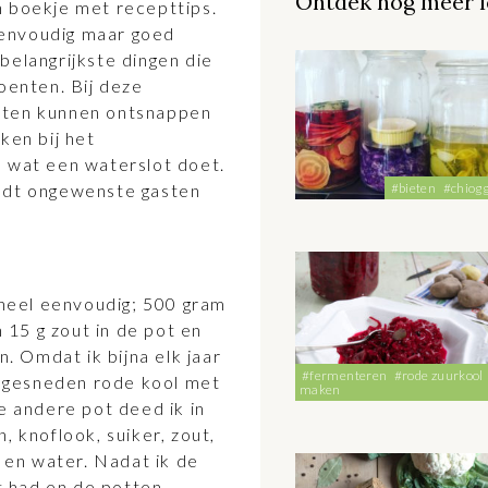
Ontdek nog meer l
n boekje met recepttips.
envoudig maar goed
belangrijkste dingen die
oenten. Bij deze
eten kunnen ontsnappen
ken bij het
s wat een waterslot doet.
oudt ongewenste gasten
#bieten
#chiog
s heel eenvoudig; 500 gram
15 g zout in de pot en
 Omdat ik bijna elk jaar
#fermenteren
#rode zuurkool
ijngesneden rode kool met
maken
e andere pot deed ik in
, knoflook, suiker, zout,
n en water. Nadat ik de
 had en de potten