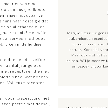
n maar er werd ook
root, en dus goedkoop,
en langer houdbaar te
 hang naar nostalgie dat
en op allerhande oude
 naar kennis? Het willen
Marijke Sterk – eigena
de conserveermethodes
duizendpoot, receptsc
bruiken in de huidige
met een passie voor l
natuur. Kookt bij voo
Maar ook met het SE
m te doen en dat zelfde
helpen. Wil je meer we
Een aantal jaar geleden
en bezoek bijvoorbe
 met recepturen die niet
inmiddels heel wat boeken
en. Vol leuke recepten
een doos toegestuurd met
 glazen potten met deksel,