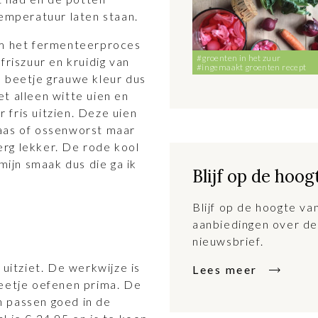
temperatuur laten staan.
om het fermenteerproces
#groenten in het zuur
friszuur en kruidig van
#ingemaakt groenten recept
n beetje grauwe kleur dus
t alleen witte uien en
r fris uitzien. Deze uien
aas of ossenworst maar
 erg lekker. De rode kool
mijn smaak dus die ga ik
Blijf op de hoog
Blijf op de hoogte v
aanbiedingen over de
nieuwsbrief.
 uitziet. De werkwijze is
Lees meer
beetje oefenen prima. De
 passen goed in de