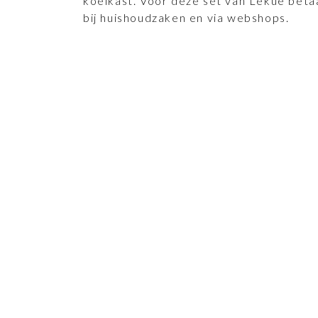
koelkast. Voor deze set van Lékué betaa
bij huishoudzaken en via webshops.