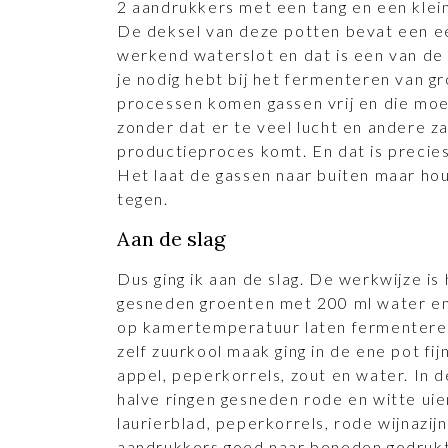
2 aandrukkers met een tang en een klei
De deksel van deze potten bevat een e
werkend waterslot en dat is een van de 
je nodig hebt bij het fermenteren van gr
processen komen gassen vrij en die mo
zonder dat er te veel lucht en andere za
productieproces komt. En dat is precie
Het laat de gassen naar buiten maar h
tegen.
Aan de slag
Dus ging ik aan de slag. De werkwijze i
gesneden groenten met 200 ml water en 
op kamertemperatuur laten fermenteren.
zelf zuurkool maak ging in de ene pot f
appel, peperkorrels, zout en water. In d
halve ringen gesneden rode en witte uien
laurierblad, peperkorrels, rode wijnazij
aandrukkers goed naar beneden gedrukt