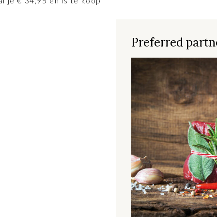
l je € 34,95 en is te koop
Preferred partne