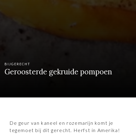
BIJGERECHT
Geroosterde gekruide pompoen
De geur van kaneel en rozemarijn komt je
tegemoet bij dit gerecht. Herfst in Amerika!