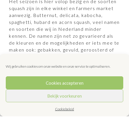
Het seizoen is hier volop bezig en de soorten
squash zijn in elke winkel en farmers market
aanwezig. Butternut, delicata,
kabocha,
spaghetti, hubard en acorn squash, veel namen
en soorten die wij in Nederland minder
kennen. De namen zijn net zo gevarieerd als
de kleuren en de mogelijkheden er iets mee te
maken ook: gebakken, gevuld, geroosterd of
gepureerd. De acorn squash – squash is van
de pompoenfamilie – die ik voor dit recept
Wij gebruiken cookies om onze website en onze service te optimaliseren.
gebruik, heeft de vorm van een eikel, is groen
met een diameter van ca. 15-20 cm.
Cookies accepteren
Bekijk voorkeuren
Bereidingswijze
Cookiebeleid
Verhit de oven tot 175 graden.