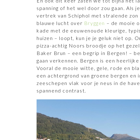
En ook dit keer zaten we tot bijna het 
spanning of het wel door zou gaan. Als j
vertrek van Schiphol met stralende zon
blauwe lucht over
Bryggen
– de mooie o
kade met de eeuwenoude kleurige, typ
huizen – loopt, kun je je geluk niet op.
pizza-achtig Noors broodje op het gezell
Baker Brun – een begrip in Bergen! – b
gaan verkennen. Bergen is een heerlijke
Vooral de mooie witte, gele, rode en b
een achtergrond van groene bergen en i
zeeschepen vlak voor je neus in de hav
spannend contrast.