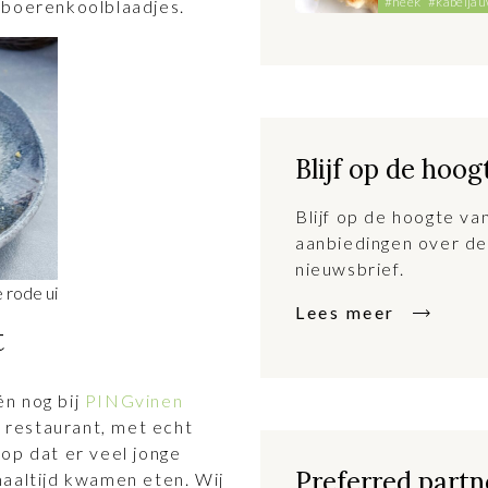
#heek
#kabelja
 boerenkoolblaadjes.
Blijf op de hoog
Blijf op de hoogte v
aanbiedingen over de
nieuwsbrief.
 rode ui
Lees meer
t
n nog bij
PINGvinen
n restaurant, met echt
op dat er veel jonge
Preferred partne
maaltijd kwamen eten. Wij