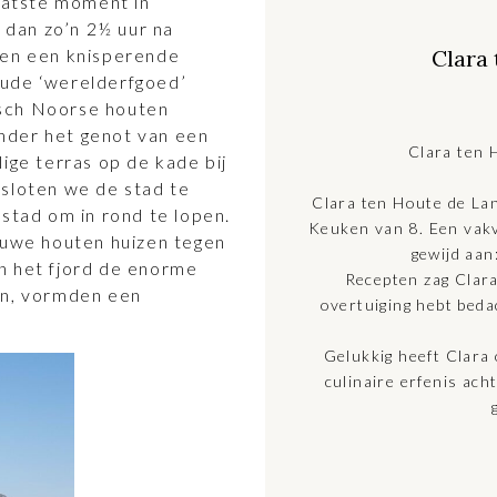
laatste moment in
e dan zo’n 2½ uur na
 en een knisperende
Clara
ude ‘werelderfgoed’
isch Noorse houten
 Onder het genot van een
Clara ten 
ige terras op de kade bij
esloten we de stad te
Clara ten Houte de Lan
 stad om in rond te lopen.
Keuken van 8. Een vakv
lauwe houten huizen tegen
gewijd aan
n het fjord de enorme
Recepten zag Clara
en, vormden een
overtuiging hebt beda
Gelukkig heeft Clara
culinaire erfenis ach