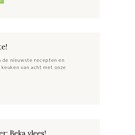
uw
te!
an de nieuwste recepten en
 keuken van acht met onze
r: Beka vlees!