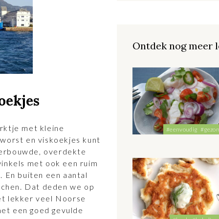
Ontdek nog meer l
oekjes
rktje met kleine
#eenvoudig
#gezo
rworst en viskoekjes kunt
verbouwde, overdekte
winkels met ook een ruim
. En buiten een aantal
unchen. Dat deden we op
et lekker veel Noorse
 met een goed gevulde