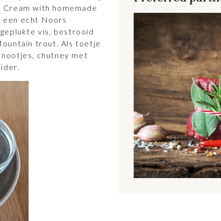
se Cream with homemade
 – een echt Noors
geplukte vis, bestrooid
ountain trout. Als toetje
nootjes, chutney met
ider.