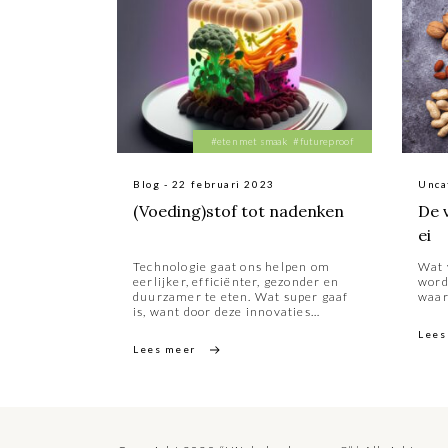
#eten met smaak
#futureproof
Blog - 22 februari 2023
Unca
(Voeding)stof tot nadenken
De v
ei
Technologie gaat ons helpen om
Wat 
eerlijker, efficiënter, gezonder en
word
duurzamer te eten. Wat super gaaf
waar
is, want door deze innovaties
ontstaan nieuwe recepten en
Lees
producten. Wil je consumenten
Lees meer
verleiden om meer plantaardig te
eten, dan draait het om smaak,
kwaliteit en beleving. Mijn
ambacht: koken en het op smaak
brengen met de juiste combinatie
van ingrediënten zijn de brug naar
food&tech.