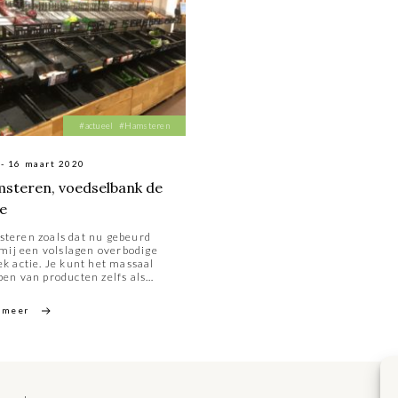
#actueel
#Hamsteren
 - 16 maart 2020
steren, voedselbank de
e
teren zoals dat nu gebeurd
t mij een volslagen overbodige
ek actie. Je kunt het massaal
pen van producten zelfs als
aal interpreteren. Er is
maal geen schaarste en die
 meer
t door de hamstergekte juist
gecreëerd. Zelfs al zou er
arste zijn, dan moeten we juist
ning houden met anderen. In
n van crises