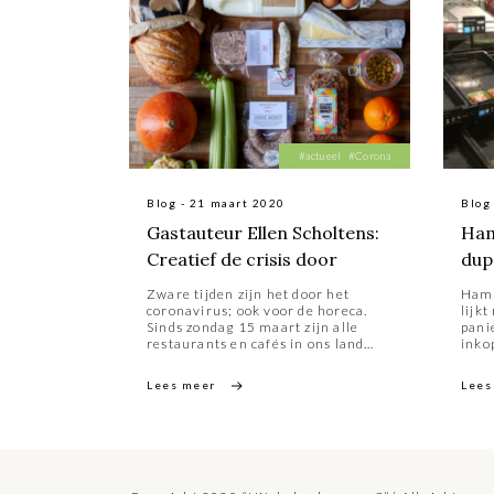
#actueel
#Corona
Blog - 21 maart 2020
Blog
Gastauteur Ellen Scholtens:
Ham
Creatief de crisis door
dup
Zware tijden zijn het door het
Hams
coronavirus; ook voor de horeca.
lijk
Sinds zondag 15 maart zijn alle
pani
restaurants en cafés in ons land
inko
gesloten. Even voor zessen klonk
asoci
‘de laatste ronde’ en daarna was het
hele
Lees meer
Lees
over en uit. Voorlopig tot en met 6
word
april. Nu ze klem zitten, zijn er ook
wel 
ondernemers die creatief worden
scha
reke
tijde