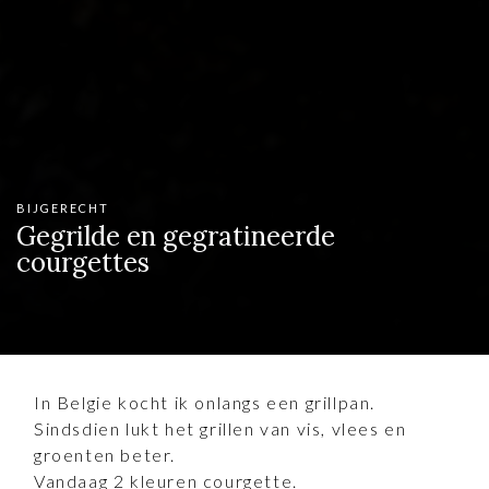
BIJGERECHT
Gegrilde en gegratineerde
courgettes
In Belgie kocht ik onlangs een grillpan.
Sindsdien lukt het grillen van vis, vlees en
groenten beter.
Vandaag 2 kleuren courgette.