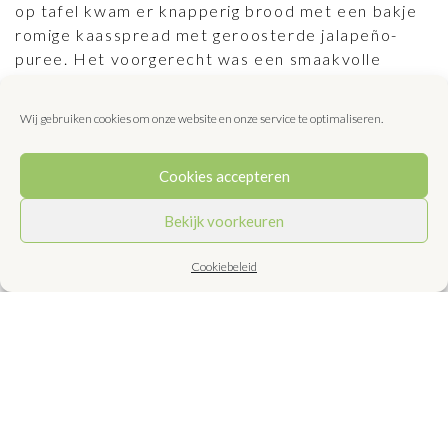
op tafel kwam er knapperig brood met een bakje
romige kaasspread met geroosterde jalapeño-
puree. Het voorgerecht was een smaakvolle
rundertartaar met tapiocaparels en
bundelzwammen. Daarna, één van mijn favoriete
Wij gebruiken cookies om onze website en onze service te optimaliseren.
gerechten: een soft shell crab, knapperig
gefrituurd. Een Haagse bluf met kersenijs en
Cookies accepteren
koekkruimels om het menu mee af te sluiten.
Het restaurant vind je hemelsbreed 500 meter
Bekijk voorkeuren
vanaf de ring A10/ Amsterdam afslag S108. Het
ligt aan een haven en je zou dus denken dat er
Cookiebeleid
veel mensen vanaf de boot komen om hier te
lunchen. Op het moment dat wij er waren zat het
vol met zakelijke gasten. Ben benieuwd wie er in
het weekend aanschuiven. Een heerlijk restaurant
waar je chic kunt eten voor een normale prijs, met
vakkundige en vriendelijke bediening. Wij van de
keuken van 8 vinden het een aanrader en kijken