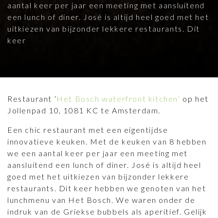
aantal keer per jaar een meeting met aansluitend
een lunch of diner. José is altijd heel goed met het
uitkiezen van bijzonder lekkere restaurants. Dit
keer
Restaurant ‘
Het Bosch waterfront kitchen’
op het
Jollenpad 10, 1081 KC te Amsterdam.
Een chic restaurant met een eigentijdse
innovatieve keuken. Met de keuken van 8 hebben
we een aantal keer per jaar een meeting met
aansluitend een lunch of diner. José is altijd heel
goed met het uitkiezen van bijzonder lekkere
restaurants. Dit keer hebben we genoten van het
lunchmenu van Het Bosch. We waren onder de
indruk van de Griekse bubbels als aperitief. Gelijk