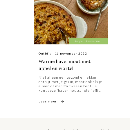
#appel
#haveermout
Ontbijt - 16 november 2022
Warme havermout met
appel en wortel
Niet alleen een gezond en lekker
ontbijt met je gezin, maar ook als je
alleen of met z’n tweeën bent. Je
kunt deze ‘havermoutschotel’ vijf
dagen in de koelkast bewaren.
Schep 's morgens een, twee of drie
Lees meer
porties in kleine kommen en warm
de havermout met een scheutje
melk in de oven of magnetron op. Je
kunt in plaats van 1 soort
havermout ook een mengsel nemen
van minder grove havervlokken
(160 gram) en grove vlokken (40