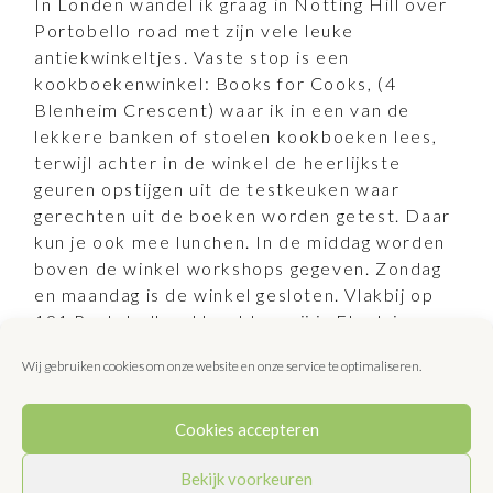
In Londen wandel ik graag in Notting Hill over
Portobello road met zijn vele leuke
antiekwinkeltjes. Vaste stop is een
kookboekenwinkel: Books for Cooks, (4
Blenheim Crescent) waar ik in een van de
lekkere banken of stoelen kookboeken lees,
terwijl achter in de winkel de heerlijkste
geuren opstijgen uit de testkeuken waar
gerechten uit de boeken worden getest. Daar
kun je ook mee lunchen. In de middag worden
boven de winkel workshops gegeven. Zondag
en maandag is de winkel gesloten. Vlakbij op
191 Portobelle rd lunchten wij in Electric.
Open vanaf 8 uur voor full English of
Wij gebruiken cookies om onze website en onze service te optimaliseren.
vegetarische breakfast of die verleidelijke
eggs Benedict, maar ook yoghurt en granola,
salades en smoothies of cocktails. Snelle
Cookies accepteren
bediening, niet duur, hiphop muziek op de
Bekijk voorkeuren
achtergrond.