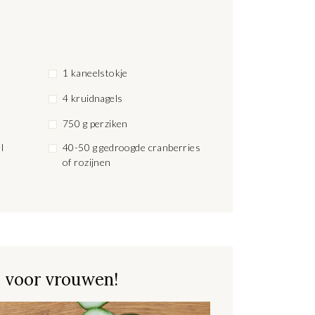
1 kaneelstokje
4 kruidnagels
750 g perziken
l
40-50 g gedroogde cranberries
of rozijnen
 voor vrouwen!