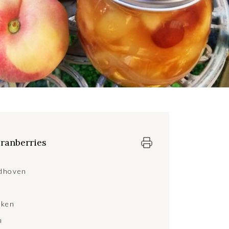
ranberries
ndhoven
ken
n