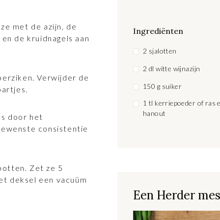
 ze met de azijn, de
Ingrediënten
e en de kruidnagels aan
2 sjalotten
2 dl witte wijnazijn
perziken. Verwijder de
150 g suiker
partjes.
1 tl kerriepoeder of ras e
hanout
es door het
 gewenste consistentie
potten. Zet ze 5
het deksel een vacuüm
Een Herder mes