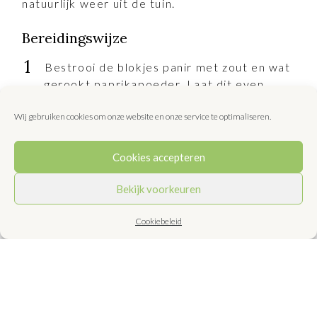
natuurlijk weer uit de tuin.
Bereidingswijze
Bestrooi de blokjes panir met zout en wat
gerookt paprikapoeder. Laat dit even
intrekken.
Wij gebruiken cookies om onze website en onze service te optimaliseren.
Roer in een kommetje de
Cookies accepteren
pompoenpittenpasta los met 3 eetlepels
water. Roer 3 eetlepels olie en de azijn
Bekijk voorkeuren
erdoor en breng op smaak met gerookt
paprikapoeder en zout.
Cookiebeleid
Week de noedels volgens de aanwijzingen
op de verpakking.
Meng in een ruime kom de spitskool met