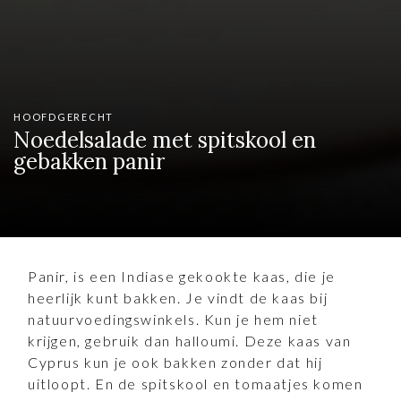
HOOFDGERECHT
Noedelsalade met spitskool en
gebakken panir
Panir, is een Indiase gekookte kaas, die je
heerlijk kunt bakken. Je vindt de kaas bij
natuurvoedingswinkels. Kun je hem niet
krijgen, gebruik dan halloumi. Deze kaas van
Cyprus kun je ook bakken zonder dat hij
uitloopt. En de spitskool en tomaatjes komen