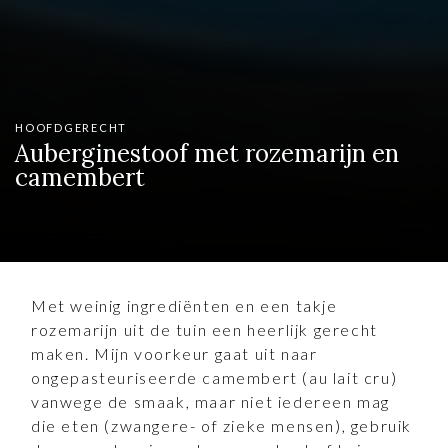
HOOFDGERECHT
Auberginestoof met rozemarijn en
camembert
Met weinig ingrediënten en een takje
rozemarijn uit de tuin een heerlijk gerecht
maken. Mijn voorkeur gaat uit naar
ongepasteuriseerde camembert (au lait cru)
vanwege de smaak, maar niet iedereen mag
die eten (zwangere- of zieke mensen), gebruik