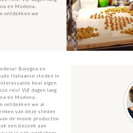
ogna en Modena.
en ontdekken we
 Modena! Bologna en
ude Italiaanse steden in
interessante heel eigen
eze reis! Vijf dagen lang
ogna en Modena.
n ontdekken we al
heimen van deze steden
 van de mooie producten
 ook een bezoek aan
Y waar je ook workshops