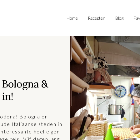
Home
Recepten
Blog
Fav
r Bologna &
in!
 Modena! Bologna en
ude Italiaanse steden in
interessante heel eigen
eze reis! Vijf dagen lang