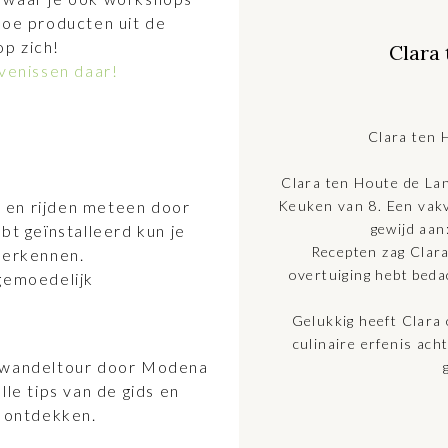
hoe producten uit de
p zich!
Clara
evenissen daar!
Clara ten 
Clara ten Houte de Lan
 en rijden meteen door
Keuken van 8. Een vakv
gewijd aan
bt geïnstalleerd kun je
Recepten zag Clara
verkennen.
overtuiging hebt beda
 gemoedelijk
Gelukkig heeft Clara
culinaire erfenis ach
e wandeltour door Modena
lle tips van de gids en
a ontdekken.