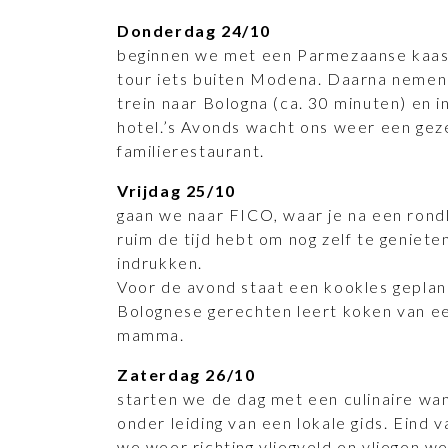
Donderdag 24/10
beginnen we met een Parmezaanse kaas 
tour iets buiten Modena. Daarna nemen
trein naar Bologna (ca. 30 minuten) en i
hotel.’s Avonds wacht ons weer een gezel
familierestaurant.
Vrijdag 25/10
gaan we naar FICO, waar je na een rond
ruim de tijd hebt om nog zelf te geniet
indrukken.
Voor de avond staat een kookles gepland
Bolognese gerechten leert koken van ee
mamma.
Zaterdag 26/10
starten we de dag met een culinaire wa
onder leiding van een lokale gids. Eind
we weer richting vliegveld en vliegen we