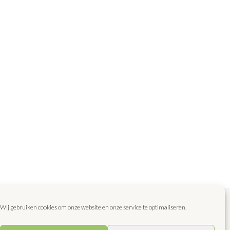
Wij gebruiken cookies om onze website en onze service te optimaliseren.
epten
Blog
Favoriet
Dit zijn wij!
Contact