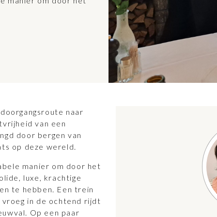
le manier om door het
n doorgangsroute naar
tvrijheid van een
ingd door bergen van
ats op deze wereld.
abele manier om door het
lide, luxe, krachtige
ken te hebben. Een trein
al vroeg in de ochtend rijdt
euwval. Op een paar