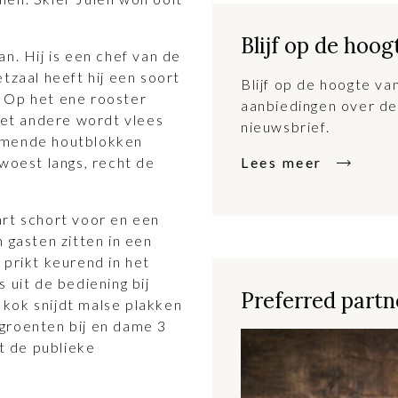
Blijf op de hoog
n. Hij is een chef van de
tzaal heeft hij een soort
Blijf op de hoogte v
 Op het ene rooster
aanbiedingen over de
et andere wordt vlees
nieuwsbrief.
mmende houtblokken
 woest langs, recht de
Lees meer
art schort voor en een
 gasten zitten in een
 prikt keurend in het
 uit de bediening bij
Preferred partne
kok snijdt malse plakken
groenten bij en dame 3
it de publieke