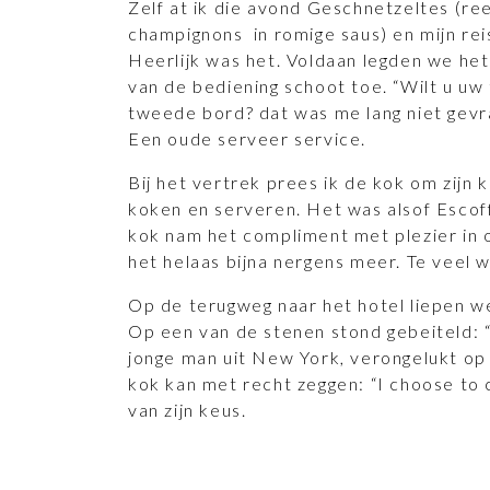
Zelf at ik die avond Geschnetzeltes (re
champignons in romige saus) en mijn re
Heerlijk was het. Voldaan legden we he
van de bediening schoot toe. “Wilt u u
tweede bord? dat was me lang niet gevr
Een oude serveer service.
Bij het vertrek prees ik de kok om zijn 
koken en serveren. Het was alsof Escof
kok nam het compliment met plezier in o
het helaas bijna nergens meer. Te veel w
Op de terugweg naar het hotel liepen we
Op een van de stenen stond gebeiteld: “
jonge man uit New York, verongelukt o
kok kan met recht zeggen: “I choose to c
van zijn keus.