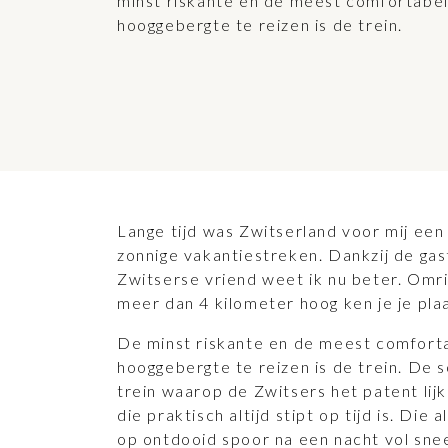
minst riskante en de meest comfortabe
hooggebergte te reizen is de trein.
Lange tijd was Zwitserland voor mij ee
zonnige vakantiestreken. Dankzij de gas
Zwitserse vriend weet ik nu beter. Omr
meer dan 4 kilometer hoog ken je je pla
De minst riskante en de meest comfort
hooggebergte te reizen is de trein. De so
trein waarop de Zwitsers het patent lij
die praktisch altijd stipt op tijd is. Die 
op ontdooid spoor na een nacht vol sne