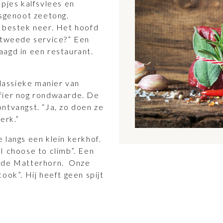
epjes kalfsvlees en
isgenoot zeetong.
t bestek neer. Het hoofd
w tweede service?” Een
aagd in een restaurant.
klassieke manier van
fier nog rondwaarde. De
ntvangst. “Ja, zo doen ze
erk.”
 langs een klein kerkhof.
I choose to climb”. Een
p de Matterhorn. Onze
ook”. Hij heeft geen spijt