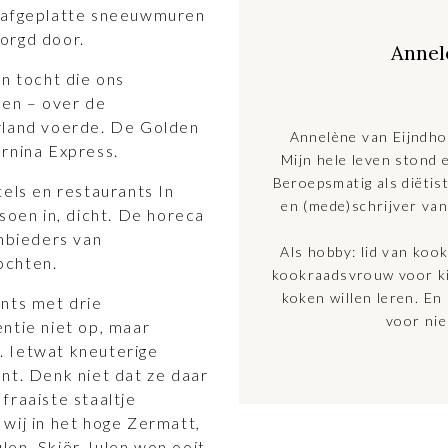
t afgeplatte sneeuwmuren
orgd door.
Annel
en tocht die ons
gen – over de
rland voerde. De Golden
Annelène van Eijndho
rnina Express.
Mijn hele leven stond 
Beroepsmatig als diëtis
tels en restaurants In
en (mede)schrijver va
soen in, dicht. De horeca
anbieders van
Als hobby: lid van kook
ochten.
kookraadsvrouw voor ki
koken willen leren. En 
ants met drie
voor nie
ntie niet op, maar
. Ietwat kneuterige
nt. Denk niet dat ze daar
fraaiste staaltje
wij in het hoge Zermatt,
len. Skiër Julen won ooit