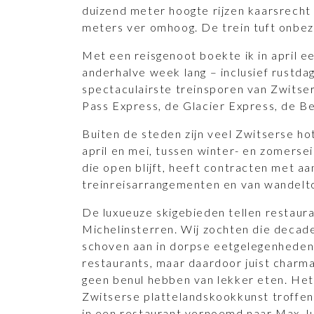
duizend meter hoogte rijzen kaarsrech
meters ver omhoog. De trein tuft onbez
Met een reisgenoot boekte ik in april e
anderhalve week lang – inclusief rustda
spectaculairste treinsporen van Zwitse
Pass Express, de Glacier Express, de Be
Buiten de steden zijn veel Zwitserse ho
april en mei, tussen winter- en zomersei
die open blijft, heeft contracten met a
treinreisarrangementen en van wandelt
De luxueuze skigebieden tellen restaur
Michelinsterren. Wij zochten die decade
schoven aan in dorpse eetgelegenheden
restaurants, maar daardoor juist charma
geen benul hebben van lekker eten. Het 
Zwitserse plattelandskookkunst troffen 
in een restaurant vernoemd naar Max Ju