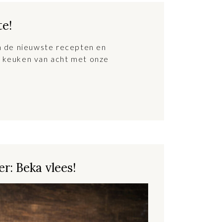
te!
an de nieuwste recepten en
 keuken van acht met onze
r: Beka vlees!