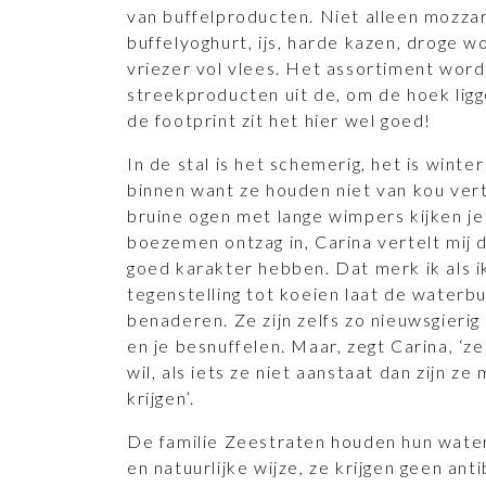
van buffelproducten. Niet alleen mozza
buffelyoghurt, ijs, harde kazen, droge w
vriezer vol vlees. Het assortiment wor
streekproducten uit de, om de hoek li
de footprint zit het hier wel goed!
In de stal is het schemerig, het is winte
binnen want ze houden niet van kou vert
bruine ogen met lange wimpers kijken j
boezemen ontzag in, Carina vertelt mij 
goed karakter hebben. Dat merk ik als ik
tegenstelling tot koeien laat de waterbu
benaderen. Ze zijn zelfs zo nieuwsgierig
en je besnuffelen. Maar, zegt Carina, ‘
wil, als iets ze niet aanstaat dan zijn ze
krijgen’.
De familie Zeestraten houden hun wate
en natuurlijke wijze, ze krijgen geen anti