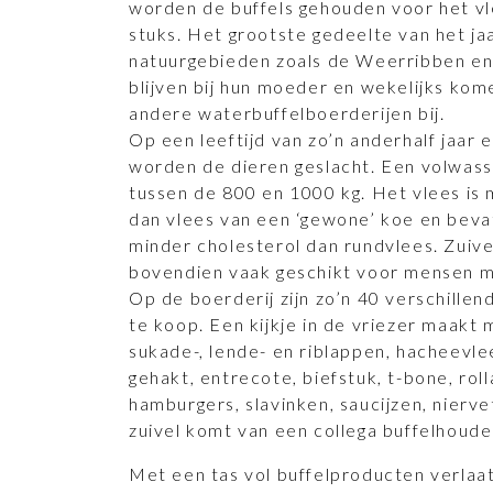
worden de buffels gehouden voor het vl
stuks. Het grootste gedeelte van het ja
natuurgebieden zoals de Weerribben en 
blijven bij hun moeder en wekelijks kome
andere waterbuffelboerderijen bij.
Op een leeftijd van zo’n anderhalf jaar e
worden de dieren geslacht. Een volwass
tussen de 800 en 1000 kg. Het vlees is 
dan vlees van een ‘gewone’ koe en beva
minder cholesterol dan rundvlees. Zuive
bovendien vaak geschikt voor mensen m
Op de boerderij zijn zo’n 40 verschille
te koop. Een kijkje in de vriezer maakt mi
sukade-, lende- en riblappen, hacheevlee
gehakt, entrecote, biefstuk, t-bone, ro
hamburgers, slavinken, saucijzen, nierv
zuivel komt van een collega buffelhoude
Met een tas vol buffelproducten verlaat 