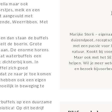
rella maar ook
orstjes, melk en een
dt aangevuld met
ggende, Weerribben. Met
Marijke Sterk – eigena
r en dan staan de buffels
duizendpoot, receptsc
elt de boerin. Grote
met een passie voor l
e aan. De enorme horens
natuur. Kookt bij voo
dat waterbuffels een
Maar ook met het SE
 dichterbij kom. In
helpen. Wil je meer we
ffel zich goed
en bezoek bijvoorbe
 dat ze naar je toe komen
ze hebben ook een eigen
 moeilijk in beweging te
rbuffels op een duurzame
biotica! Op dit bedrijf