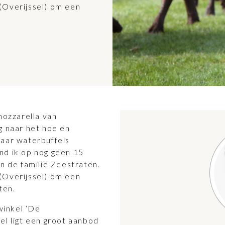
(Overijssel) om een
mozzarella van
g naar het hoe en
waar waterbuffels
nd ik op nog geen 15
an de familie Zeestraten.
(Overijssel) om een
ten.
winkel ‘De
el ligt een groot aanbod