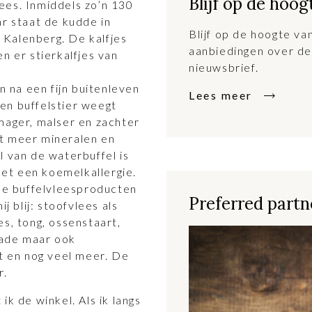
Blijf op de hoog
ees. Inmiddels zo’n 130
ar staat de kudde in
Blijf op de hoogte v
Kalenberg. De kalfjes
aanbiedingen over de
n er stierkalfjes van
nieuwsbrief.
n na een fijn buitenleven
Lees meer
en buffelstier weegt
mager, malser en zachter
t meer mineralen en
l van de waterbuffel is
et een koemelkallergie.
nde buffelvleesproducten
Preferred partne
j blij: stoofvlees als
s, tong, ossenstaart,
llade maar ook
et en nog veel meer. De
r.
ik de winkel. Als ik langs