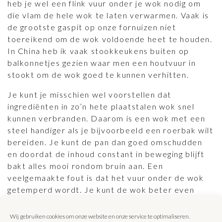
heb je wel een flink vuur onder je wok nodig om
die vlam de hele wok te laten verwarmen. Vaak is
de grootste gaspit op onze fornuizen niet
toereikend om de wok voldoende heet te houden.
In China heb ik vaak stookkeukens buiten op
balkonnetjes gezien waar men een houtvuur in
stookt om de wok goed te kunnen verhitten.
Je kunt je misschien wel voorstellen dat
ingrediënten in zo’n hete plaatstalen wok snel
kunnen verbranden. Daarom is een wok met een
steel handiger als je bijvoorbeeld een roerbak wilt
bereiden. Je kunt de pan dan goed omschudden
en doordat de inhoud constant in beweging blijft
bakt alles mooi rondom bruin aan. Een
veelgemaakte fout is dat het vuur onder de wok
getemperd wordt. Je kunt de wok beter even
optillen en omschudden om de grootste hitte te
temperen. Plaatstaal heeft namelijk als
Wij gebruiken cookies om onze website en onze service te optimaliseren.