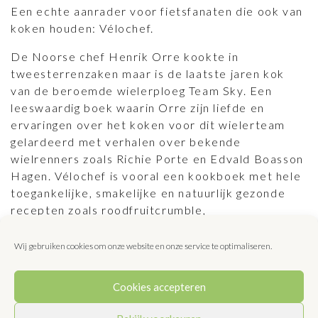
Een echte aanrader voor fietsfanaten die ook van
koken houden: Vélochef.
De Noorse chef Henrik Orre kookte in
tweesterrenzaken maar is de laatste jaren kok
van de beroemde wielerploeg Team Sky. Een
leeswaardig boek waarin Orre zijn liefde en
ervaringen over het koken voor dit wielerteam
gelardeerd met verhalen over bekende
wielrenners zoals Richie Porte en Edvald Boasson
Hagen. Vélochef is vooral een kookboek met hele
toegankelijke, smakelijke en natuurlijk gezonde
recepten zoals roodfruitcrumble,
paddenstoelenrisotto en de favoriet van Team
Sky Henrik’s lasagne. En na het lezen van Vélochef
Wij gebruiken cookies om onze website en onze service te optimaliseren.
maak je voortaan je eigen mueslirepen; lekker en
een stuk voordeliger…
Cookies accepteren
Vélochef – door Henrik Orre