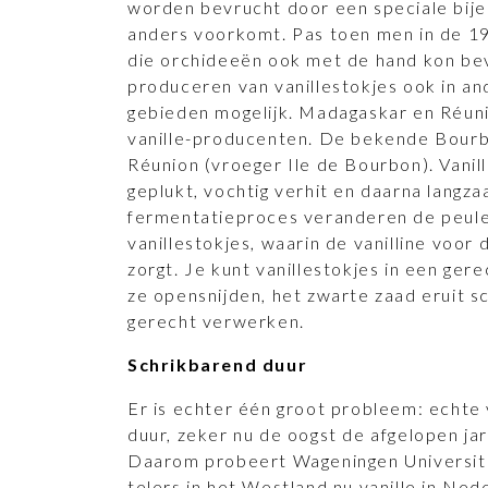
worden bevrucht door een speciale bije
anders voorkomt. Pas toen men in de 1
die orchideeën ook met de hand kon be
produceren van vanillestokjes ook in a
gebieden mogelijk. Madagaskar en Réunio
vanille-producenten. De bekende Bourbo
Réunion (vroeger Ile de Bourbon). Vanil
geplukt, vochtig verhit en daarna langza
fermentatieproces veranderen de peule
vanillestokjes, waarin de vanilline voor 
zorgt. Je kunt vanillestokjes in een ger
ze opensnijden, het zwarte zaad eruit sc
gerecht verwerken.
Schrikbarend duur
Er is echter één groot probleem: echte 
duur, zeker nu de oogst de afgelopen ja
Daarom probeert Wageningen Universit
telers in het Westland nu vanille in Ned