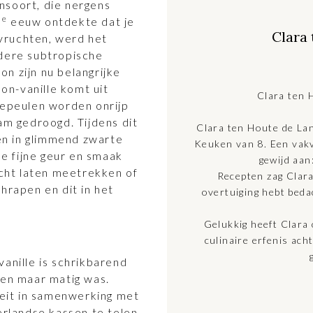
nsoort, die nergens
e
9
eeuw ontdekte dat je
Clara
vruchten, werd het
ndere subtropische
n zijn nu belangrijke
n-vanille komt uit
Clara ten 
lepeulen worden onrijp
am gedroogd. Tijdens dit
Clara ten Houte de Lan
n in glimmend zwarte
Keuken van 8. Een vakv
de fijne geur en smaak
gewijd aan
echt laten meetrekken of
Recepten zag Clara
hrapen en dit in het
overtuiging hebt beda
Gelukkig heeft Clara
culinaire erfenis ach
vanille is schrikbarend
ren maar matig was.
eit in samenwerking met
erlandse kassen te telen.