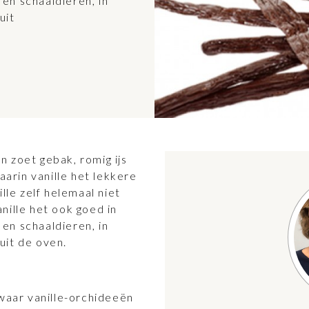
 en schaaldieren, in
uit
in zoet gebak, romig ijs
rin vanille het lekkere
lle zelf helemaal niet
nille het ook goed in
 en schaaldieren, in
uit de oven.
 waar vanille-orchideeën