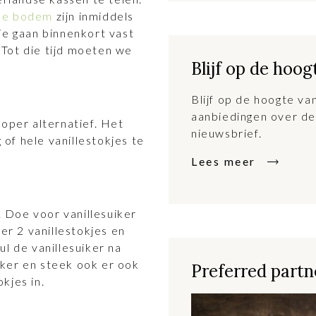
dse bodem
zijn inmiddels
ie gaan binnenkort vast
Tot die tijd moeten we
Blijf op de hoog
Blijf op de hoogte v
aanbiedingen over de
koper alternatief. Het
nieuwsbrief.
of hele vanillestokjes te
Lees meer
t. Doe voor vanillesuiker
ier 2 vanillestokjes en
l de vanillesuiker na
ker en steek ook er ook
Preferred partne
kjes in.