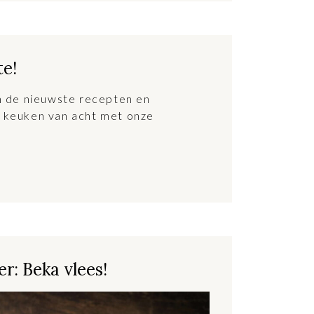
te!
an de nieuwste recepten en
 keuken van acht met onze
r: Beka vlees!