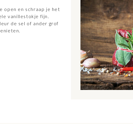
kje open en schraap je het
e vanillestokje fijn.
leur de sel of ander grof
genieten.