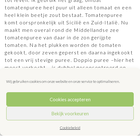
tomatenpuree heel puur uit alleen tomaat en een
heel klein beetje zout bestaat. Tomatenpuree
komt oorspronkelijk uit Sicilië en Zuid-Italië. Nu
maakt men overal rond de Middellandse zee
tomatenpuree van daar in de zon gerijpte
tomaten. Na het plukken worden de tomaten
gekookt, door zeven geperst en daarna ingekookt
tot een vrij stevige puree. Doppio puree –hier het
meest verkocht – is dubbel geconcentreerd en
bevat nog 70% van het vocht. Triplo puree is
Wij gebruiken cookies om onze website en onze service te optimaliseren.
driemaal geconcentreerd en bevat nog maar 65%
vocht.
Cookies accepteren
Maar wat kun je nu het beste kopen? Een blikje of
een tube? Lange tijd geleden waren er alleen
Bekijk voorkeuren
tubes. Tot die opeens vervangen werden door
spotgoedkope blikjes. En nu… liggen er in elke
Cookiebeleid
supermarkt verschillende merken blikjes en tubes.
De blikjes zijn er in 70 g en 140 g. De inhoud van