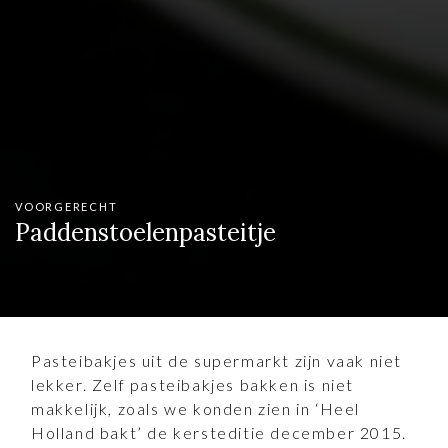
VOORGERECHT
Paddenstoelenpasteitje
Pasteibakjes uit de supermarkt zijn vaak niet
lekker. Zelf pasteibakjes bakken is niet
makkelijk, zoals we konden zien in ‘Heel
Holland bakt’ de kersteditie december 2015.