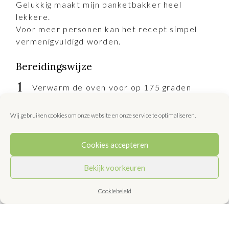
Gelukkig maakt mijn banketbakker heel
lekkere.
Voor meer personen kan het recept simpel
vermenigvuldigd worden.
Bereidingswijze
Verwarm de oven voor op 175 graden
Celsius.
Wij gebruiken cookies om onze website en onze service te optimaliseren.
Verhit de olie in een koekenpan en
roerbak de paddenstoelen en de sjalotjes
Cookies accepteren
ca. 5 minuten.
Bekijk voorkeuren
Laat de pasteibakjes in de oven in 5-7
Cookiebeleid
minuten warm worden.
Smelt de boter in een kleine pan. Roer er