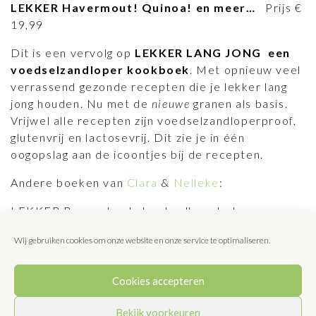
LEKKER Havermout! Quinoa! en meer…
Prijs €
19,99
Dit is een vervolg op
LEKKER LANG JONG een
voedselzandloper kookboek
. Met opnieuw veel
verrassend gezonde recepten die je lekker lang
jong houden. Nu met de
nieuwe
granen als basis.
Vrijwel alle recepten zijn voedselzandloperproof,
glutenvrij en lactosevrij. Dit zie je in één
oogopslag aan de icoontjes bij de recepten.
Andere boeken van
Clara
&
Nelleke
:
LEKKER Boerenkool ebook, alleen te koop
via
www.lekkerlangjong.nl
Wij gebruiken cookies om onze website en onze service te optimaliseren.
Het Keukenboekje, alleen te koop
via
www.lekkerlangjong.nl
LEKKER LANG JONG, ISBN 978-90-820537-0-8
Cookies accepteren
Te koop via
www.lekkerlangjong.nl
en de
boekhandel. € 19,99
Bekijk voorkeuren