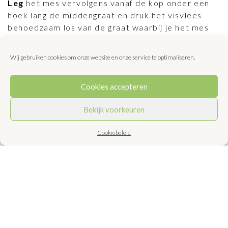
Leg
het mes vervolgens vanaf de kop onder een
hoek lang de middengraat en druk het visvlees
behoedzaam los van de graat waarbij je het mes
steeds verder onder het visvlees over de graat
beweegt, in de richting van de buitenkant en
Wij gebruiken cookies om onze website en onze service te optimaliseren.
tegelijk ook in de richting van de staart.
Leg
de filet op een bord.
Cookies accepteren
Fileer
vanaf de middengraat ook de andere helft.
Keer
de vis om en fileer de andere kant op
Bekijk voorkeuren
dezelfde manier.
Keer
het graat weer om en snijd de wangetjes met
Cookiebeleid
de punt van het mes, los vanachter de kieuwen.
®José van Mil