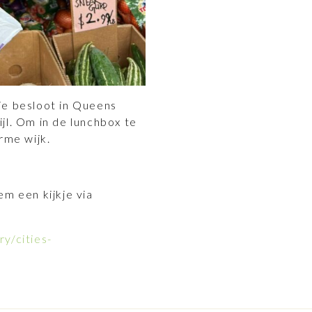
ie besloot in Queens
jl. Om in de lunchbox te
rme wijk.
em een kijkje via
y/cities-