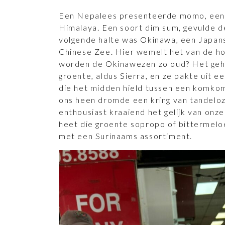
Een Nepalees presenteerde momo, een p
Himalaya. Een soort dim sum, gevulde de
volgende halte was Okinawa, een Japans
Chinese Zee. Hier wemelt het van de h
worden de Okinawezen zo oud? Het gehe
groente, aldus Sierra, en ze pakte uit 
die het midden hield tussen een komko
ons heen dromde een kring van tandel
enthousiast kraaiend het gelijk van onze
heet die groente sopropo of bittermeloen
met een Surinaams assortiment.