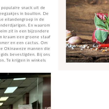
opulaire snack uit de
egzakjes in bouillon. De
e eilandengroep in de
onderdjarigen. En waarom
im zit in een bijzondere
een kraam een groene staaf
mmer en een cactus. Om
oze Okinaweze mannen die
 gids bevestigden. Bij ons
. Te krijgen in winkels