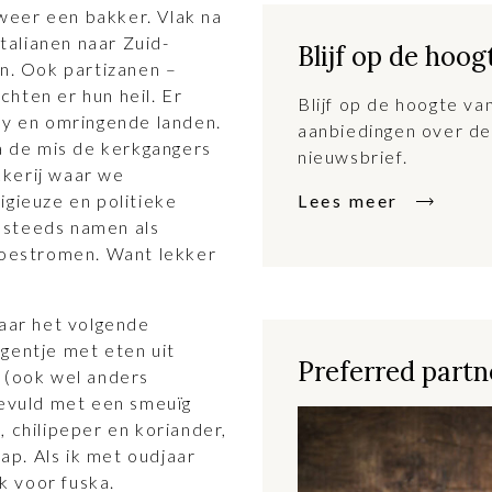
weer een bakker. Vlak na
alianen naar Zuid-
Blijf op de hoog
en. Ook partizanen –
hten er hun heil. Er
Blijf op de hoogte v
ay en omringende landen.
aanbiedingen over de
 de mis de kerkgangers
nieuwsbrief.
kkerij waar we
igieuze en politieke
Lees meer
 steeds namen als
 toestromen. Want lekker
naar het volgende
gentje met eten uit
Preferred partne
a (ook wel anders
gevuld met een smeuïg
, chilipeper en koriander,
p. Als ik met oudjaar
ik voor fuska.