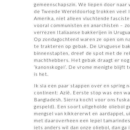
gemeenschapszin. We liepen door naar 
de Tweede Wereldoorlog trokken veel It
Amerika, niet alleen vluchtende fascist
vooral communisten en anarchisten – zoc
verrezen Italiaanse bakkerijen in Urugu
Op zondagochtend waren ze open om na
te trakteren op gebak. De Uruguese ba
binnenstapten, dreef de spot met de rel
machthebbers. Het gebak draagt er nog
‘kanonskogel’. De vrome menigte blijft
is het.
Ik sla een paar stappen over en spring 
continent: Azië. Eerste stop was een wa
Bangladesh. Sierra kocht voor ons fusk
gespeld). Een soort uitgeholde oliebol 
mengsel van kikkererwt en aardappel, ui
met daaroverheen een lepel tamarindesa
iets anders wil dan onze oliebol, dan ga 