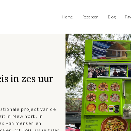
Home
Recepten
Blog
Fav
is in zes uur
nationale project van de
zit in New York, in
es van mensen en
ken. Of 160, als je talen