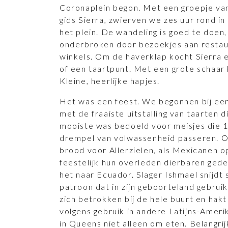
Coronaplein begon. Met een groepje van 
gids Sierra, zwierven we zes uur rond i
het plein. De wandeling is goed te doen
onderbroken door bezoekjes aan restau
winkels. Om de haverklap kocht Sierra 
of een taartpunt. Met een grote schaar k
Kleine, heerlijke hapjes.
Het was een feest. We begonnen bij een
met de fraaiste uitstalling van taarten d
mooiste was bedoeld voor meisjes die
drempel van volwassenheid passeren. Oo
brood voor Allerzielen, als Mexicanen o
feestelijk hun overleden dierbaren ged
het naar Ecuador. Slager Ishmael snijdt
patroon dat in zijn geboorteland gebruike
zich betrokken bij de hele buurt en hak
volgens gebruik in andere Latijns-Ameri
in Queens niet alleen om eten. Belangrij