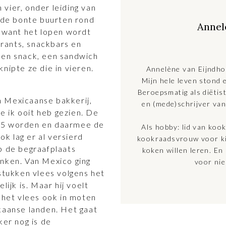
vier, onder leiding van
n de bonte buurten rond
Annel
, want het lopen wordt
rants, snackbars en
een snack, een sandwich
nipte ze die in vieren.
Annelène van Eijndho
Mijn hele leven stond 
Beroepsmatig als diëtis
 Mexicaanse bakkerij,
en (mede)schrijver va
ie ik ooit heb gezien. De
 15 worden en daarmee de
Als hobby: lid van kook
k lag er al versierd
kookraadsvrouw voor ki
p de begraafplaats
koken willen leren. En 
enken. Van Mexico ging
voor nie
 stukken vlees volgens het
lijk is. Maar hij voelt
t het vlees ook in moten
kaanse landen. Het gaat
ker nog is de