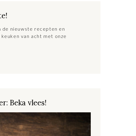
te!
an de nieuwste recepten en
 keuken van acht met onze
r: Beka vlees!