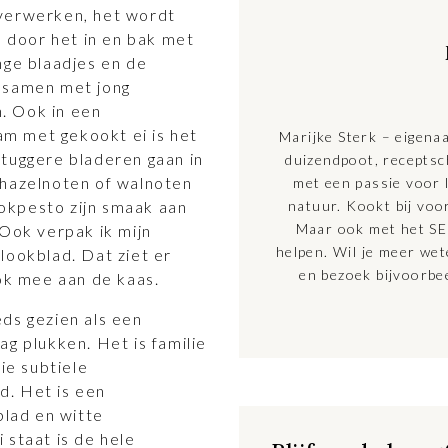
 verwerken, het wordt
n door het in en bak met
nge blaadjes en de
r samen met jong
. Ook in een
m met gekookt ei is het
Marijke Sterk – eigena
stuggere bladeren gaan in
duizendpoot, receptsc
 hazelnoten of walnoten
met een passie voor l
okpesto zijn smaak aan
natuur. Kookt bij voo
Maar ook met het SE
 Ook verpak ik mijn
helpen. Wil je meer we
lookblad. Dat ziet er
en bezoek bijvoorbe
ook mee aan de kaas.
ds gezien als een
ag plukken. Het is familie
ie subtiele
d. Het is een
lad en witte
 staat is de hele