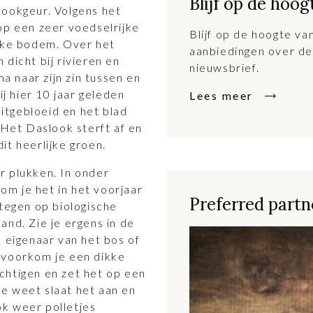
Blijf op de hoog
lookgeur. Volgens het
op een zeer voedselrijke
Blijf op de hoogte v
ijke bodem. Over het
aanbiedingen over de
dicht bij rivieren en
nieuwsbrief.
ma naar zijn zin tussen en
ij hier 10 jaar geleden
Lees meer
tgebloeid en het blad
 Het Daslook sterft af en
it heerlijke groen.
r plukken. In onder
kom je het in het voorjaar
Preferred partne
 tegen op biologische
and. Zie je ergens in de
e eigenaar van het bos of
 voorkom je een dikke
chtigen en zet het op een
Wie weet slaat het aan en
ook weer polletjes