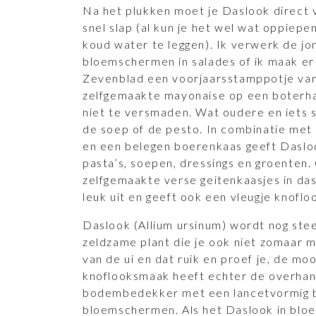
Na het plukken moet je Daslook direct
snel slap (al kun je het wel wat oppiepe
koud water te leggen). Ik verwerk de jo
bloemschermen in salades of ik maak e
Zevenblad een voorjaarsstamppotje van
zelfgemaakte mayonaise op een boterha
niet te versmaden. Wat oudere en iets 
de soep of de pesto. In combinatie met
en een belegen boerenkaas geeft Daslo
pasta’s, soepen, dressings en groenten.
zelfgemaakte verse geitenkaasjes in das
leuk uit en geeft ook een vleugje knofl
Daslook (Allium ursinum) wordt nog stee
zeldzame plant die je ook niet zomaar m
van de ui en dat ruik en proef je, de moo
knoflooksmaak heeft echter de overhan
bodembedekker met een lancetvormig b
bloemschermen. Als het Daslook in bloei