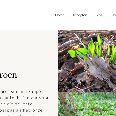
Home
Recepten
Blog
Fav
groen
arcissen hun knopjes
n aantocht is maar voor
len die de lente
oel pas als het jonge