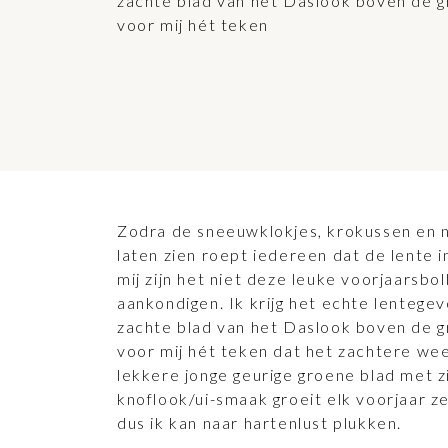
zachte blad van het Daslook boven de g
voor mij hét teken
Zodra de sneeuwklokjes, krokussen en n
laten zien roept iedereen dat de lente i
mij zijn het niet deze leuke voorjaarsbol
aankondigen. Ik krijg het echte lentegev
zachte blad van het Daslook boven de g
voor mij hét teken dat het zachtere wee
lekkere jonge geurige groene blad met z
knoflook/ui-smaak groeit elk voorjaar ze
dus ik kan naar hartenlust plukken.