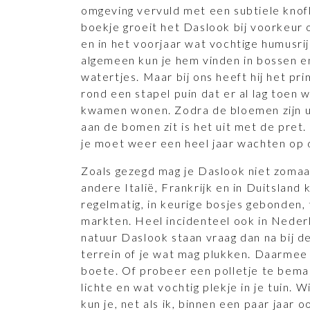
omgeving vervuld met een subtiele knof
boekje groeit het Daslook bij voorkeur 
en in het voorjaar wat vochtige humusr
algemeen kun je hem vinden in bossen en 
watertjes. Maar bij ons heeft hij het pri
rond een stapel puin dat er al lag toen w
kwamen wonen. Zodra de bloemen zijn ui
aan de bomen zit is het uit met de pret.
je moet weer een heel jaar wachten op d
Zoals gezegd mag je Daslook niet zomaa
andere Italië, Frankrijk en in Duitsland 
regelmatig, in keurige bosjes gebonden,
markten. Heel incidenteel ook in Nederl
natuur Daslook staan vraag dan na bij d
terrein of je wat mag plukken. Daarmee
boete. Of probeer een polletje te bema
lichte en wat vochtig plekje in je tuin. 
kun je, net als ik, binnen een paar jaar 