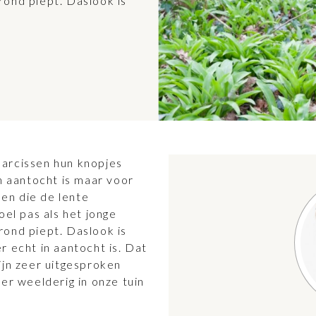
rond piept. Daslook is
arcissen hun knopjes
n aantocht is maar voor
len die de lente
oel pas als het jonge
rond piept. Daslook is
r echt in aantocht is. Dat
ijn zeer uitgesproken
er weelderig in onze tuin