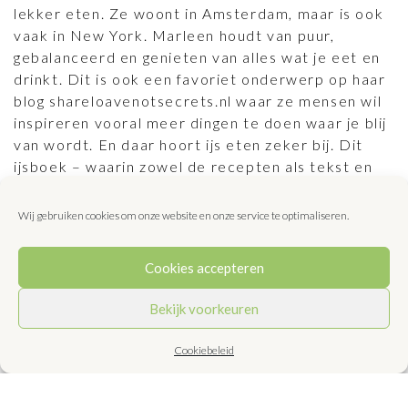
lekker eten. Ze woont in Amsterdam, maar is ook
vaak in New York. Marleen houdt van puur,
gebalanceerd en genieten van alles wat je eet en
drinkt. Dit is ook een favoriet onderwerp op haar
blog shareloavenotsecrets.nl waar ze mensen wil
inspireren vooral meer dingen te doen waar je blij
van wordt. En daar hoort ijs eten zeker bij. Dit
ijsboek – waarin zowel de recepten als tekst en
receptfoto’s van Marleens hand zijn – heeft een
duidelijk plan van aanpak. Marleen maakt
Wij gebruiken cookies om onze website en onze service te optimaliseren.
onderscheid in vicecreams – dit zijn ondeugend
lekkere ijsjes – en nicecreams. Dit zijn gezondere
Cookies accepteren
variaties die bijvoorbeeld geen geraffineerd
suiker bevatten. En het leuke is dat je vicecreams
Bekijk voorkeuren
makkelijk kunt ombouwen tot nicecreams en
andersom. Alle ijsjes worden gemaakt van alleen
Cookiebeleid
pure ingrediënten. Na een paar nuttige
hoofdstukken met ‘ijsbasics’ en moderne basis-
ijsrecepten zonder poespas, wordt het boek