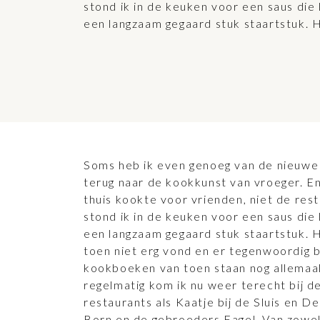
stond ik in de keuken voor een saus die
een langzaam gegaard stuk staartstuk. He
Soms heb ik even genoeg van de nieuwe 
terug naar de kookkunst van vroeger. En 
thuis kookte voor vrienden, niet de re
stond ik in de keuken voor een saus die
een langzaam gegaard stuk staartstuk. He
toen niet erg vond en er tegenwoordig b
kookboeken van toen staan nog allemaal 
regelmatig kom ik nu weer terecht bij 
restaurants als Kaatje bij de Sluis en 
Born en de gebroeders Fagel. Van zowel 