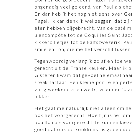
ongenadig veel geleerd, van Paul als che
En dan heb ik het nog niet eens over Ge
Fagel. Ik kan denk ik wel zeggen, dat zij
eten hebben bijgebracht. Van de paté m
uiencomp
ô
te tot de Coquilles Saint Jac
kikkerbilletjes tot de kalfszwezerik. Paul
smile en Ton, die me het verschil tussen ‘
Tegenwoordig verlang ik zo af en toe we
gerecht uit de Franse keuken. Maar ik be
Gisteren kwam dat gevoel helemaal naar
steak tartaar. Een kleine portie en per
vorig weekend aten we bij vrienden ‘bla
lekker!
Het gaat me natuurlijk niet alleen om h
ook het voorgerecht. Hoe fijn is het o
bouillon als voorgerecht te kunnen kieze
goed dat ook de kookkunst is geëvaluee