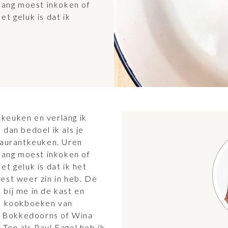
 lang moest inkoken of
t geluk is dat ik
keuken en verlang ik
dan bedoel ik als je
staurantkeuken. Uren
 lang moest inkoken of
t geluk is dat ik het
est weer zin in heb. De
bij me in de kast en
de kookboeken van
De Bokkedoorns of Wina
Ton als Paul Fagel heb ik