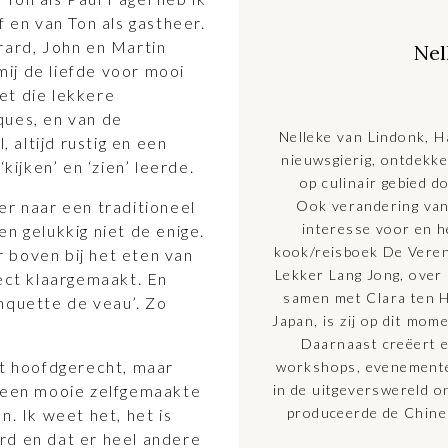
f en van Ton als gastheer.
rard, John en Martin
Nel
 mij de liefde voor mooi
et die lekkere
ques, en van de
Nelleke van Lindonk, Ha
, altijd rustig en een
nieuwsgierig, ontdekken
kijken’ en ‘zien’ leerde.
op culinair gebied d
er naar een traditioneel
Ook verandering van
interesse voor en h
n gelukkig niet de enige.
kook/reisboek De Vere
 boven bij het eten van
Lekker Lang Jong, over h
fect klaargemaakt. En
samen met Clara ten H
nquette de veau’. Zo
Japan, is zij op dit mo
Daarnaast creëert en
et hoofdgerecht, maar
workshops, evenementen
m een mooie zelfgemaakte
in de uitgeverswereld o
produceerde de Chine
n. Ik weet het, het is
rd en dat er heel andere